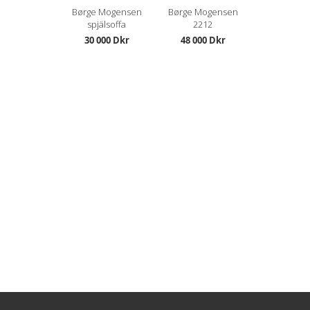
Børge Mogensen
Børge Mogensen
spjälsoffa
2212
30 000 Dkr
48 000 Dkr