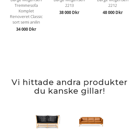
Tremmesofa
2213
2212
Komplet
38 000 Dkr
48 000 Dkr
Renoveret Classic
sort semi anilin
34 000 Dkr
Vi hittade andra produkter
du kanske gillar!