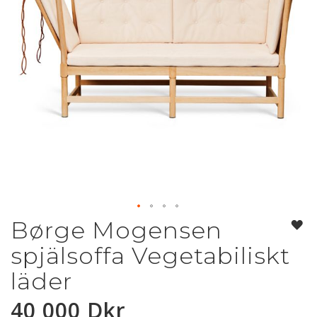
Børge Mogensen
Hoppa
till
spjälsoffa Vegetabiliskt
början
av
läder
bildgalleriet
40 000 Dkr