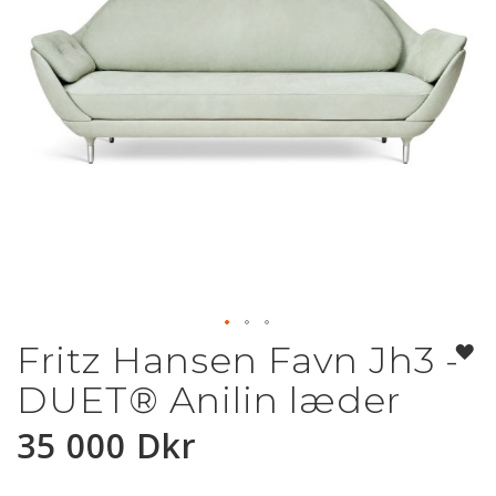
Fritz Hansen Favn Jh3 -
Hoppa
till
DUET® Anilin læder
början
av
35 000 Dkr
bildgalleriet