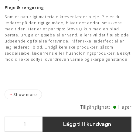
Pleje & rengøring
Som et naturligt materiale kræver læder pleje. Plejer du
læderet på den rigtige måde, bliver det endnu smukkere
med tiden. Her er et par tips: Støvsug kun med en blød
børste. Brug aldrig sæbe eller vand, ellers vil det fløjlsbløde
udseende og følelse forsvinde. Påfør ikke læderfedt eller
læg læderet i blød. Undgå kemiske produkter, såsom
saddelsæbe, læderrens eller husholdningsprodukter. Beskyt
mod direkte sollys, overdreven varme og skarpe genstande
Show more
Tillgänglighet:
I lager
Lägg till i kundvagn