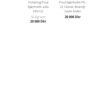
Polstring Poul
Poul Kjærholm PK-
Kjærholm sofa
22 Classic Brandy
PK31/2
Semi Anilin
20 000 Dkr
Så lågt som
20 000 Dkr