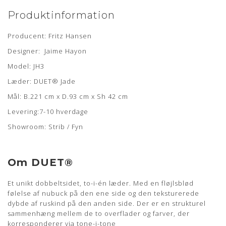
Produktinformation
Producent: Fritz Hansen
Designer: Jaime Hayon
Model: JH3
Læder: DUET® Jade
Mål: B.221 cm x D.93 cm x Sh 42 cm
Levering:7-10 hverdage
Showroom: Strib / Fyn
Om DUET®
Et unikt dobbeltsidet, to-i-én læder. Med en fløjlsblød
følelse af nubuck på den ene side og den teksturerede
dybde af ruskind på den anden side. Der er en strukturel
sammenhæng mellem de to overflader og farver, der
korresponderer via tone-i-tone