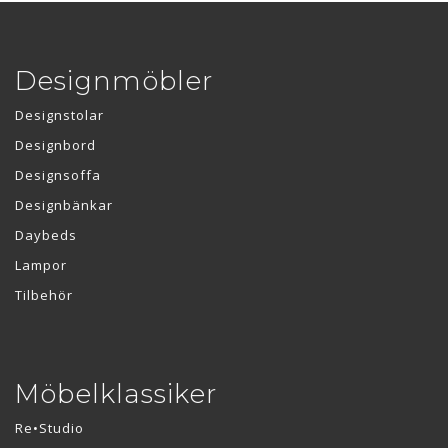
Designmöbler
Designstolar
Designbord
Designsoffa
Designbänkar
Daybeds
Lampor
Tilbehör
Möbelklassiker
Re•Studio