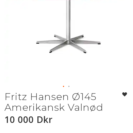
Fritz Hansen Ø145
Hoppa
till
Amerikansk Valnød
början
av
10 000 Dkr
bildgalleriet