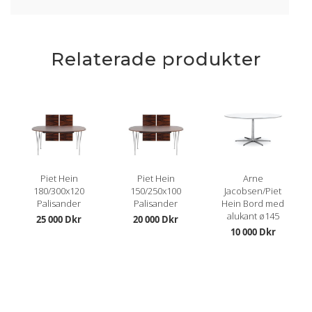
Relaterade produkter
Piet Hein
Piet Hein
Arne
180/300x120
150/250x100
Jacobsen/Piet
Palisander
Palisander
Hein Bord med
alukant ø145
25 000 Dkr
20 000 Dkr
10 000 Dkr