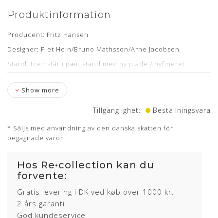
Produktinformation
Producent: Fritz Hansen
Designer: Piet Hein/Bruno Mathsson/Arne Jacobsen
Stand: Fremstår i pæn stand med ny plade / nyfineret
Træ: Amerikansk Valnød lakeret med ultra lak
Show more
Mål:H: 70 cm Dia. 145 cm
Levering: kontakt os for estimat
Tillgänglighet:
Beställningsvara
* Säljs med användning av den danska skatten för
begagnade varor
Hos Re•collection kan du
forvente:
Gratis levering i DK ved køb over 1000 kr.
2 års garanti
God kundeservice