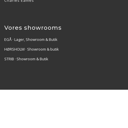
Charles Eames
Vores showrooms
EGÅ · Lager, Showroom & Butik
HØRSHOLM · Showroom & butik
STRIB · Showroom & Butik
Re•Collection ApS | Muslingevej 36, 8250 Egå | CVR:
41550856