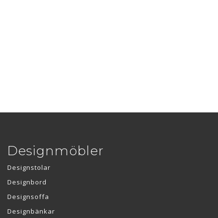
Designmöbler
Designstolar
Designbord
Designsoffa
Designbänkar