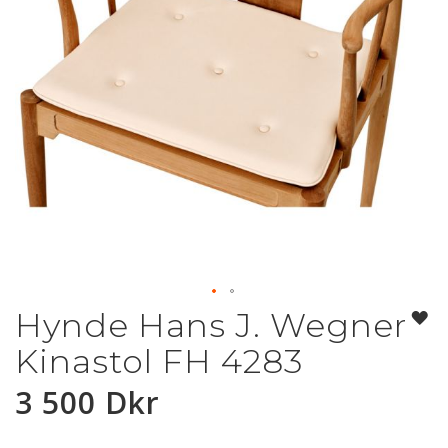
Hynde Hans J. Wegner
Hoppa
till
Kinastol FH 4283
början
av
3 500 Dkr
bildgalleriet