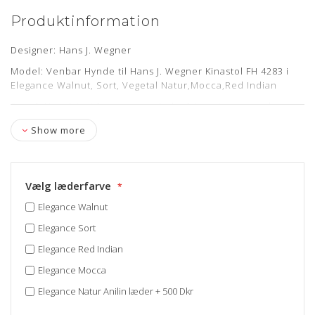
Produktinformation
Designer: Hans J. Wegner
Model: Venbar Hynde til Hans J. Wegner Kinastol FH 4283 i
Elegance Walnut, Sort, Vegetal Natur,Mocca,Red Indian
Stand: Nypolstret hos egen møbelpolstrer.
Læs mere her
Showroom: Egå
Show more
Levering: 3-4 uger
Vælg læderfarve
Om læderet
Elegance Walnut
Anilin læder er en eksklusiv lædertype, hvor råvarer fra kun
Elegance Sort
det bedste sorteringsniveau er anvendt. Anilin læder har
Elegance Red Indian
ingen eller kun en ganske let overfladebehandling.
Elegance Mocca
Læderet har en naturlig rå, blød og åndbar overflade som
bidrager til en fremragende siddekomfort samt det
Elegance Natur Anilin læder
+
500 Dkr
eksklusive udseende.