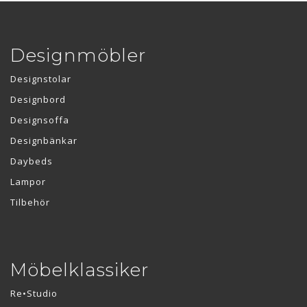
Designmöbler
Designstolar
Designbord
Designsoffa
Designbänkar
Daybeds
Lampor
Tilbehör
Möbelklassiker
Re•Studio