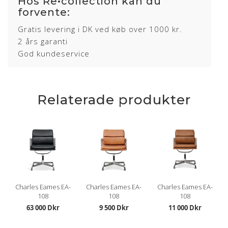
Hos Re•collection kan du
forvente:
Gratis levering i DK ved køb over 1000 kr.
2 års garanti
God kundeservice
Relaterade produkter
Charles Eames EA-
Charles Eames EA-
Charles Eames EA-
108
108
108
63 000 Dkr
9 500 Dkr
11 000 Dkr