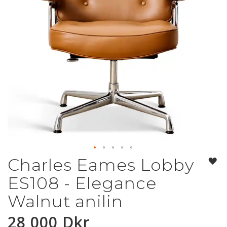
Charles Eames Lobby
Hoppa
till
ES108 - Elegance
början
av
Walnut anilin
bildgalleriet
28 000 Dkr