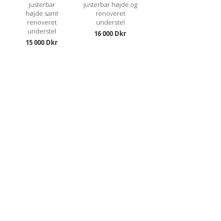
justerbar
justerbar højde og
højde samt
renoveret
renoveret
understel
understel
16 000 Dkr
15 000 Dkr