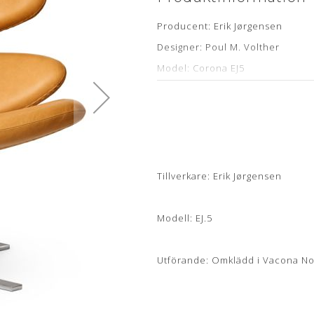
Producent: Erik Jørgensen
Designer: Poul M. Volther
Model: Corona EJ5
Læder: Vacona Camel Anilin
Stand: Renoveret, originalt møb
Leveringstid: ca. 4-6 uger
Tillverkare: Erik Jørgensen
Om læderet
Modell: EJ.5
Anilin læder er en eksklusiv læd
anvendt. Anilin læder har ingen 
Utförande: Omklädd i Vacona Nou
Læderet har en naturlig rå, blø
siddekomfort samt det eksklusi
Anilin læder kan variere i farve 