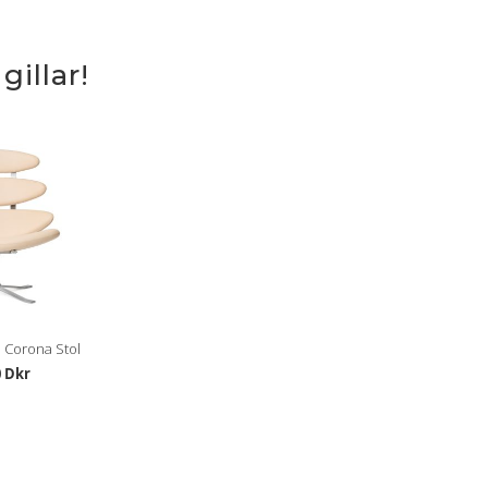
illar!
n Corona Stol
0 Dkr