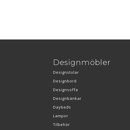
Designmöbler
Designstolar
Designbord
Designsoffa
Designbänkar
Daybeds
Lampor
Tilbehör