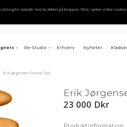
 brug for statistik. Hvis du klikker på knappen 'Afvis,' sætter vi ikke cookies t
igners
Re•Studio
Erhverv
Nyheter
Klädse
Erik Jørgensen Corona Stol
Erik Jørgens
23 000 Dkr
Produktinformation