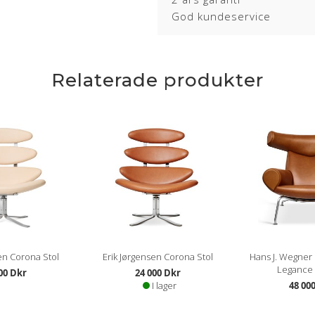
God kundeservice
Relaterade produkter
en Corona Stol
Erik Jørgensen Corona Stol
Hans J. Wegner 
Legance
00 Dkr
24 000 Dkr
I lager
48 00