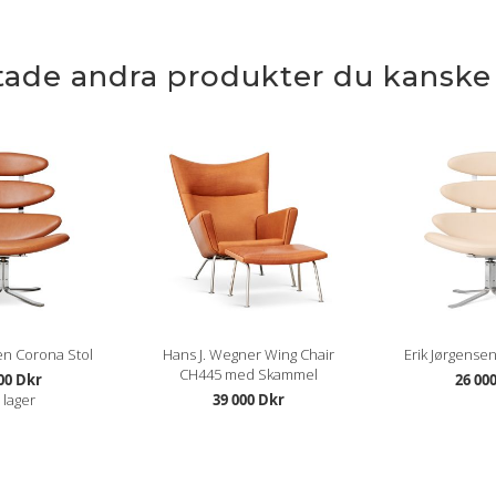
ttade andra produkter du kanske g
en Corona Stol
Hans J. Wegner Wing Chair
Erik Jørgense
CH445 med Skammel
00 Dkr
26 00
I lager
39 000 Dkr