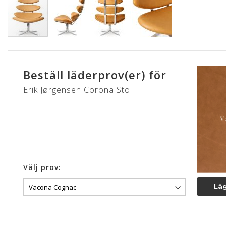
Hoppa
till
början
Beställ läderprov(er) för
av
bildgalleriet
Erik Jørgensen Corona Stol
Välj prov:
Läg