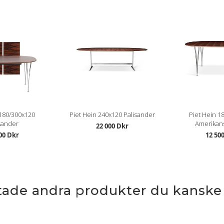
 180/300x120
Piet Hein 240x120 Palisander
Piet Hein 1
sander
Amerikans
22 000 Dkr
00 Dkr
12 50
ttade andra produkter du kanske g