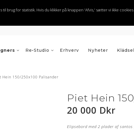
 brug for statistik. Hvis du klikker på knappen 'Afvis,' sætter vi ikke cookies t
igners
Re•Studio
Erhverv
Nyheter
Klädse
t Hein 150/250x100 Palisander
Piet Hein 15
20 000 Dkr
Elipsebord med 2 plader af santos