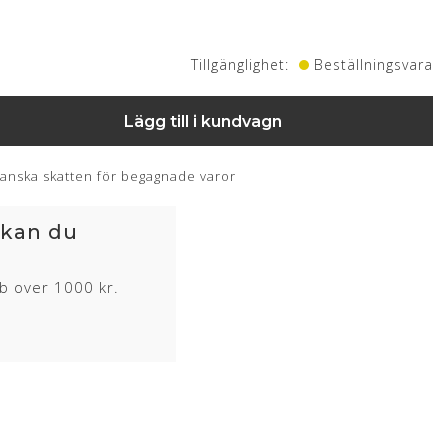
Tillgänglighet:
Beställningsvara
Lägg till i kundvagn
anska skatten för begagnade varor
 kan du
øb over 1000 kr.