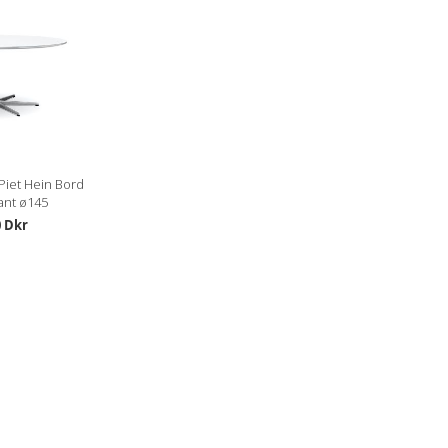
Piet Hein Bord
ant ø145
0 Dkr