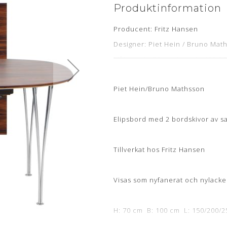
Produktinformation
Producent: Fritz Hansen
Designer: Piet Hein / Bruno Mat
Mål: Højde 70 cm, længde 150/2
Stand: Nyfineret med palisander
Piet Hein/Bruno Mathsson
Levering: 5-6 uger
Click & Collect: 1-2 hverdage
Elipsbord med 2 bordskivor av s
Tillverkat hos Fritz Hansen
Visas som nyfanerat och nylacke
H: 70 cm B: 100 cm L: 150/200/