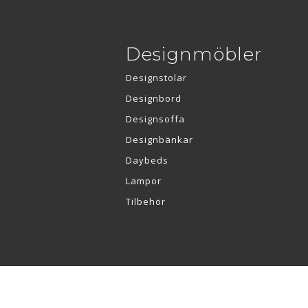
Designmöbler
Designstolar
Designbord
Designsoffa
Designbänkar
Daybeds
Lampor
Tilbehör
Re•Collection ApS | Muslingevej 36, 8250 Egå | CVR: 41550856