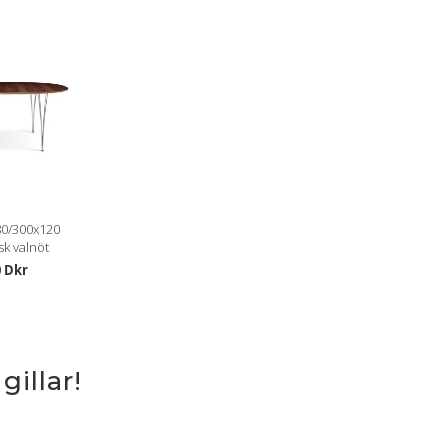
80/300x120
k valnöt
0 Dkr
illar!