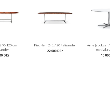
 240x120 cm
Piet Hein 240x120 Palisander
Arne Jacobsen/
sander
med aluk
22 000 Dkr
00 Dkr
10 00