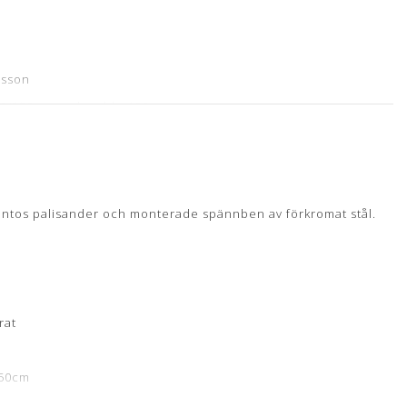
hsson
00/250 cm og bredde 100 cm
 samt nylakeret
antos palisander och monterade spännben av förkromat stål.
rat
250cm