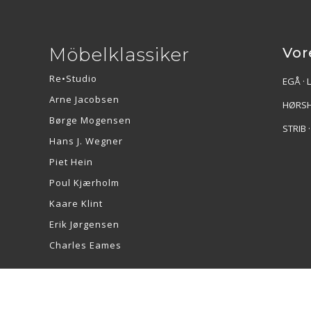
Möbelklassiker
Vor
Re•Studio
EGÅ · 
Arne Jacobsen
HØRSH
Børge Mogensen
STRIB 
Hans J. Wegner
Piet Hein
Poul Kjærholm
Kaare Klint
Erik Jørgensen
Charles Eames