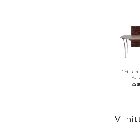
Piet Hein
Pali
25 0
Vi hi