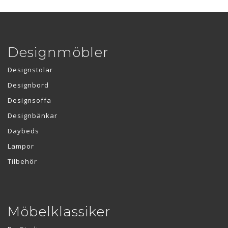
Designmöbler
Designstolar
Designbord
Designsoffa
Designbänkar
Daybeds
Lampor
Tilbehör
Möbelklassiker