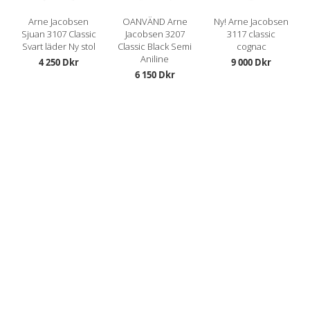
Arne Jacobsen
OANVÄND Arne
Ny! Arne Jacobsen
Sjuan 3107 Classic
Jacobsen 3207
3117 classic
Svart läder Ny stol
Classic Black Semi
cognac
Aniline
4 250 Dkr
9 000 Dkr
6 150 Dkr