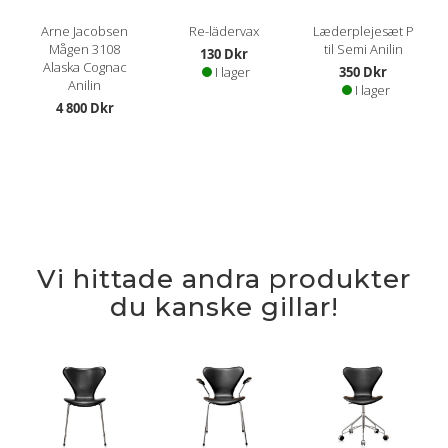
Arne Jacobsen
Re-lädervax
Læderplejesæt P
Mågen 3108
til Semi Anilin
130 Dkr
Alaska Cognac
I lager
350 Dkr
Anilin
I lager
4 800 Dkr
Vi hittade andra produkter
du kanske gillar!