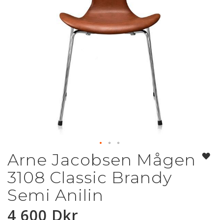
Arne Jacobsen Mågen
Hoppa
till
3108 Classic Brandy
början
av
Semi Anilin
bildgalleriet
4 600 Dkr