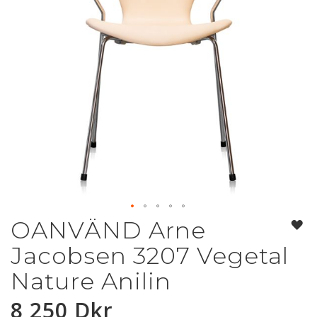
OANVÄND Arne
Hoppa
till
Jacobsen 3207 Vegetal
början
av
Nature Anilin
bildgalleriet
8 250 Dkr