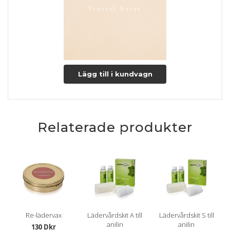
kan skabe lige præcis den patina som du ønsker at opnå.
Overfladen vil med tiden ændre udtryk, startende fra en lås
let pink farve til en lettere lys nøddebrun farve.
Lædertykkelse: 1,2-1,4 mm.
Læs mere om pleje og vedligeholdelse her
Lägg till i kundvagn
Relaterade produkter
Re-lädervax
Lädervårdskit A till
Lädervårdskit S till
anilin
anilin
130 Dkr