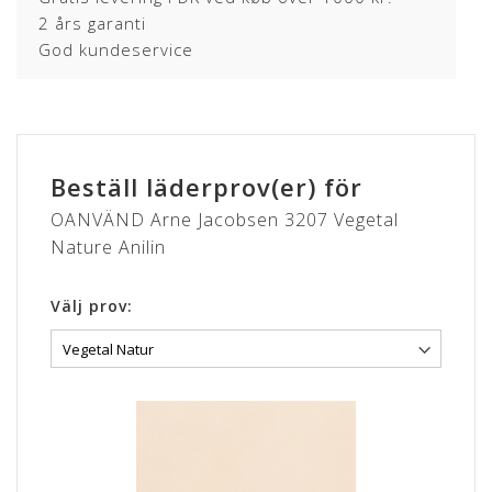
Mangler du en ny polstring til din Arne Jacobsen stol?
Bestil
2 års garanti
din polstring her
God kundeservice
Om læderet
Anilin læder er en eksklusiv lædertype, hvor råvarer fra kun
det bedste sorteringsniveau er anvendt. Anilin læder har
ingen eller kun en ganske let overfladebehandling.
Beställ läderprov(er) för
Læderet har en naturlig rå, blød og åndbar overflade som
OANVÄND Arne Jacobsen 3207 Vegetal
bidrager til en fremragende siddekomfort samt det
eksklusive udseende.
Nature Anilin
Anilin læder kan variere i farve fra skind til skind og der kan
forekomme naturlige mærker fra sår, ar og stikmærker, som
Välj prov:
dyret har fået gennem sit aktive liv.
VEGETAL
Lædertypen er en eksklusiv vegetabilsk garvet anilin læder
som med tiden, vil patinere smukt. Huderne er selekteret
særdeles nøjsomt.
Læderet er ufarvet hvorfor at du med denne læderkvalitet,