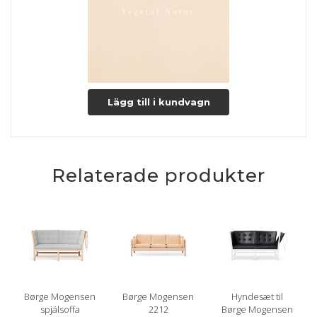
Lägg till i kundvagn
Relaterade produkter
Børge Mogensen
Børge Mogensen
Hyndesæt til
spjälsoffa
2212
Børge Mogensen