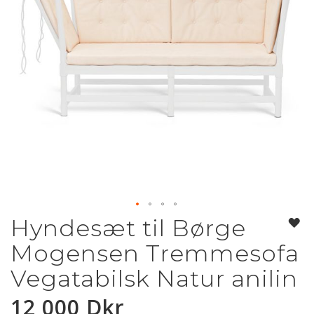
Hyndesæt til Børge
Hoppa
till
Mogensen Tremmesofa
början
av
Vegatabilsk Natur anilin
bildgalleriet
12 000 Dkr