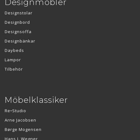
Designmöbler
Designstolar
Designbord
Designsoffa
Designbänkar
Daybeds
Lampor
Tilbehör
Möbelklassiker
Re•Studio
Arne Jacobsen
Børge Mogensen
Hans J. Wegner