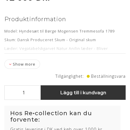
Produktinformation
Model: Hyndesæt til Børge Mogensen Tremmesofa 1789
Skum: Dansk Produceret Skum - Original skum
Læder: Vegatabelskgarvet Natur Anilin læder - Bliver
patineret med tiden
Stropper: Nye medfølger
Show more
Levering: 3-4 uger
Tillgänglighet:
Beställningsvara
Om læderet
Lägg till i kundvagn
Anilin læder er en eksklusiv lædertype, hvor råvarer fra kun
det bedste sorteringsniveau er anvendt. Anilin læder har
Hos Re•collection kan du
ingen eller kun en ganske let overfladebehandling.
forvente:
Læderet har en naturlig rå, blød og åndbar overflade som
Gratis levering i DK ved køb over 1000 kr.