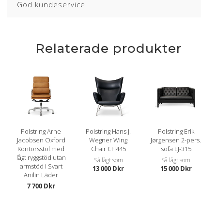
God kundeservice
Relaterade produkter
Polstring Arne
Polstring Hans J.
Polstring Erik
Jacobsen Oxford
Wegner Wing
Jørgensen 2-pers.
Kontorsstol med
Chair CH445
sofa EJ-315
lågt ryggstöd utan
Så lågt som
Så lågt som
armstöd i Svart
13 000 Dkr
15 000 Dkr
Anilin Läder
7 700 Dkr