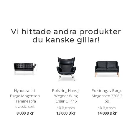
Vi hittade andra produkter
du kanske gillar!
Hyndesæt til
Polstring Hans J.
Polstring av Børge
Børge Mogensen
Wegner Wing
Mogensen 2208 2
Tremmesofa
Chair CH445
ps.
classic sort
Så lågt som
Så lågt som
8 000 Dkr
13 000 Dkr
14 000 Dkr