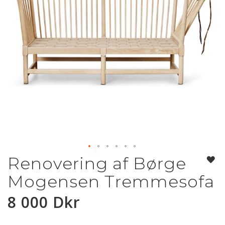
Renovering af Børge
Hoppa
till
Mogensen Tremmesofa
början
av
8 000 Dkr
bildgalleriet