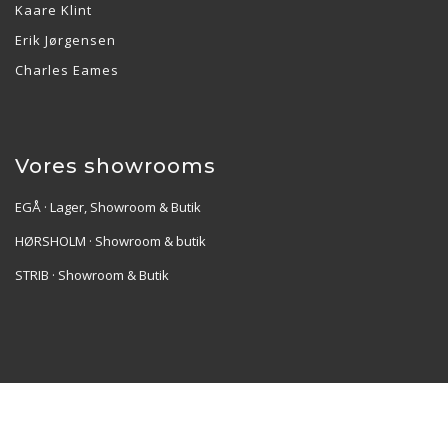
Kaare Klint
Erik Jørgensen
Charles Eames
Vores showrooms
EGÅ · Lager, Showroom & Butik
HØRSHOLM · Showroom & butik
STRIB · Showroom & Butik
Re•Collection ApS | Muslingevej 36, 8250 Egå | CVR:
41550856