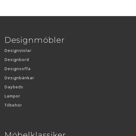
Designmöbler
Designstolar
Designbord
Designsoffa
Designbänkar
Daybeds
Lampor
Tilbehör
Möbelklassiker