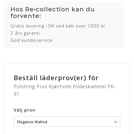
Vi påbegynder polstringen og fjerner evt. gammel
Hos Re•collection kan du
polstring uden beregning.
forvente:
Når polstringen er færdig, sendes PK-91(erne) retur til
Gratis levering i DK ved køb over 1000 kr.
dig og du modtager endnu en SMS fra vores chauffør.
2 års garanti
Leveringstid:
ca. 4-6 uger fra modtagelse.
God kundeservice
Læs mere om alle lædertyper her inkl. pleje og
vedligeholdelse
Beställ läderprov(er) för
Polstring Poul Kjærholm foldeskammel PK-
91
Välj prov: