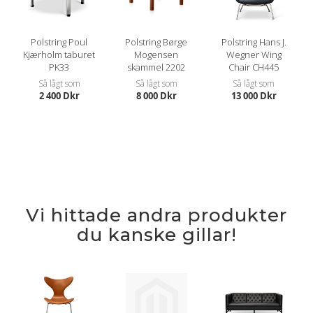
Polstring Poul
Polstring Børge
Polstring Hans J.
Kjærholm taburet
Mogensen
Wegner Wing
PK33
skammel 2202
Chair CH445
Så lågt som
Så lågt som
Så lågt som
2 400 Dkr
8 000 Dkr
13 000 Dkr
Vi hittade andra produkter
du kanske gillar!