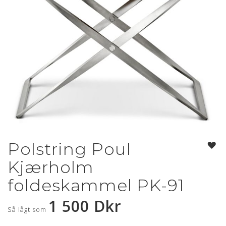
Polstring Poul
Hoppa
till
Kjærholm
början
av
foldeskammel PK-91
bildgalleriet
1 500 Dkr
Så lågt som