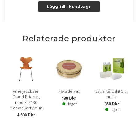
Lägg till i kundvagn
Relaterade produkter
Arne Jacobsen
Re-lädervax
Lädervårdskit S till
Grand Prix stol,
anilin
130 Dkr
modell 3130
I lager
350 Dkr
Alaska Svart Anilin
I lager
4 500 Dkr