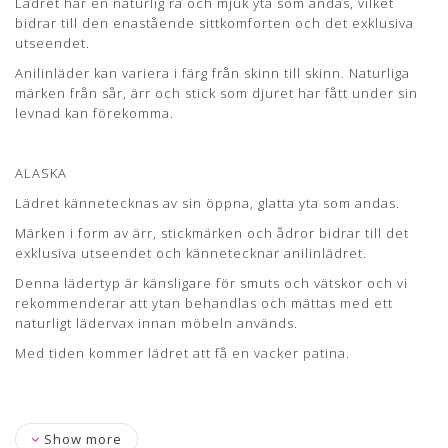
Lädret har en naturlig rå och mjuk yta som andas, vilket
bidrar till den enastående sittkomforten och det exklusiva
NEVADA er naturligt beskyttet på overfladen og vil med
utseendet.
tiden, patinere langsomt og smukt.
Anilinläder kan variera i färg från skinn till skinn. Naturliga
Lædertykkelse: 1-1,2 mm.
märken från sår, ärr och stick som djuret har fått under sin
Læs mere om pleje og vedligeholdelse her
levnad kan förekomma.
ALASKA
Lädret kännetecknas av sin öppna, glatta yta som andas.
Märken i form av ärr, stickmärken och ådror bidrar till det
exklusiva utseendet och kännetecknar anilinlädret.
Denna lädertyp är känsligare för smuts och vätskor och vi
rekommenderar att ytan behandlas och mättas med ett
naturligt lädervax innan möbeln används.
Med tiden kommer lädret att få en vacker patina.
Show more