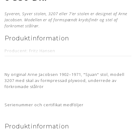
Syveren, Syver stolen, 3207 eller 7'er stolen er designet af Arne
Jacobsen. Modellen er af formspændt krydsfinér og stel af
forkromet stålrør.
Produktinformation
Producent: Fritz Hansen
Designer: Arne Jacobsen
Model: 3207
Ny original Arne Jacobsen 1902–1971, "Sjuan" stol, modell
Sædehøjde: 46,5 cm
3207 med skal av formpressad plywood, underrede av
förkromade stålrör
Armlænshøjde: Ca. 70,5 cm
Læder: Nevada Sort Anilin
Serienummer och certifikat medföljer
Stand: Ubrugt og nypolstret hos egen møbelpolstrer.
Læs
mere her
Levering: Kontakt os for estimat
Produktinformation
Stelmnummer & 5 års garanti