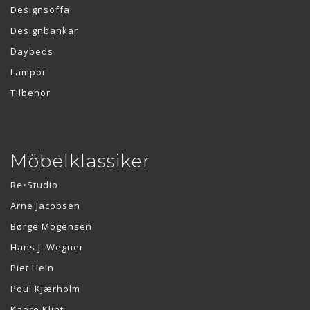
Designsoffa
Designbänkar
Daybeds
Lampor
Tilbehör
Möbelklassiker
Re•Studio
Arne Jacobsen
Børge Mogensen
Hans J. Wegner
Piet Hein
Poul Kjærholm
Kaare Klint