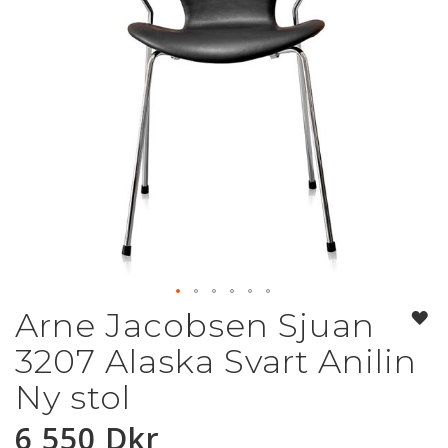
Arne Jacobsen Sjuan
Hoppa
till
3207 Alaska Svart Anilin
början
av
Ny stol
bildgalleriet
6 550 Dkr