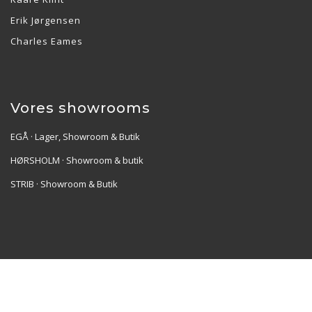
Erik Jørgensen
Charles Eames
Vores showrooms
EGÅ · Lager, Showroom & Butik
HØRSHOLM · Showroom & butik
STRIB · Showroom & Butik
Re•Collection ApS | Muslingevej 36, 8250 Egå | CVR:
41550856