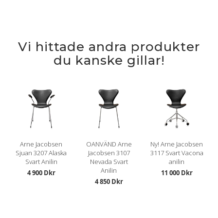
Vi hittade andra produkter
du kanske gillar!
Arne Jacobsen
OANVÄND Arne
Ny! Arne Jacobsen
Sjuan 3207 Alaska
Jacobsen 3107
3117 Svart Vacona
Svart Anilin
Nevada Svart
anilin
Anilin
4 900 Dkr
11 000 Dkr
4 850 Dkr