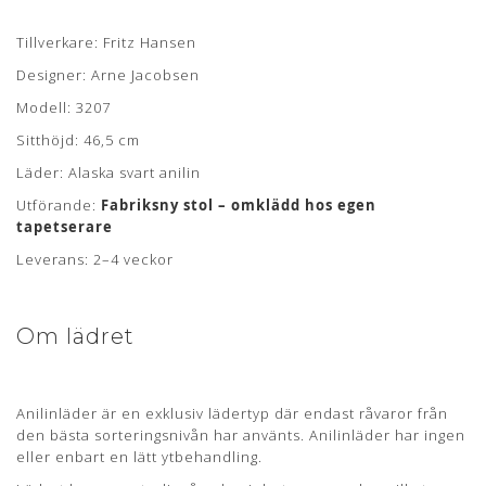
Mangler du en ny polstring til din Arne Jacobsen stol?
Bestil
din polstring her
Tillverkare: Fritz Hansen
Om læderet
Designer: Arne Jacobsen
Modell: 3207
Anilin læder er en eksklusiv lædertype, hvor råvarer fra kun
Sitthöjd: 46,5 cm
det bedste sorteringsniveau er anvendt. Anilin læder har
ingen eller kun en ganske let overfladebehandling.
Läder: Alaska svart anilin
Læderet har en naturlig rå, blød og åndbar overflade som
Utförande:
Fabriksny stol – omklädd hos egen
bidrager til en fremragende siddekomfort samt det
tapetserare
eksklusive udseende.
Leverans: 2–4 veckor
Anilin læder kan variere i farve fra skind til skind og der kan
forekomme naturlige mærker fra sår, ar og stikmærker, som
dyret har fået gennem sit aktive liv.
Om lädret
NEVADA
Læderet er kendetegnet ved den glatte og naturlige
Anilinläder är en exklusiv lädertyp där endast råvaror från
overflade.
den bästa sorteringsnivån har använts. Anilinläder har ingen
eller enbart en lätt ytbehandling.
Mærker i form af ar, stikmærker og årer bidrager til det
eksklusive udseende og kendetegner anilin læderet.