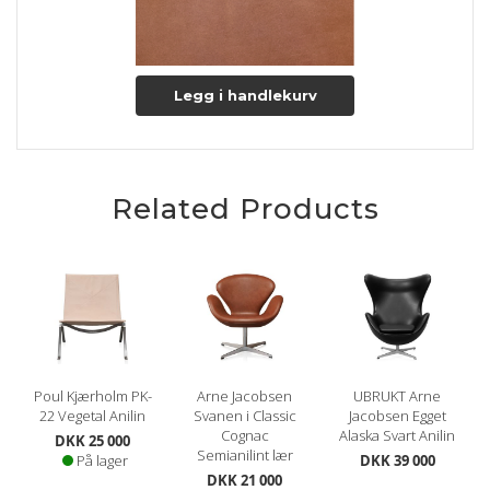
Legg i handlekurv
Related Products
Poul Kjærholm PK-
Arne Jacobsen
UBRUKT Arne
22 Vegetal Anilin
Svanen i Classic
Jacobsen Egget
Cognac
Alaska Svart Anilin
DKK 25 000
Semianilint lær
På lager
DKK 39 000
DKK 21 000