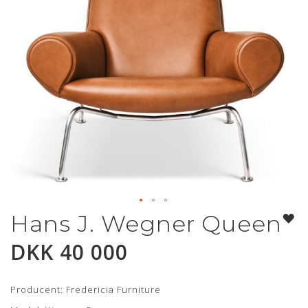
Hans J. Wegner Queen
Gå
til
DKK 40 000
begynnelsen
av
bildegalleri
Producent: Fredericia Furniture