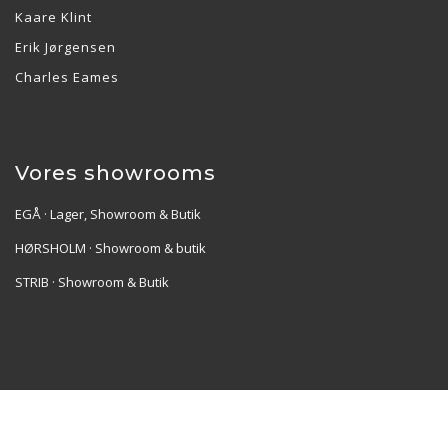
Kaare Klint
Erik Jørgensen
Charles Eames
Vores showrooms
EGÅ · Lager, Showroom & Butik
HØRSHOLM · Showroom & butik
STRIB · Showroom & Butik
Re•Collection ApS | Muslingevej 36, 8250 Egå | CVR:
41550856