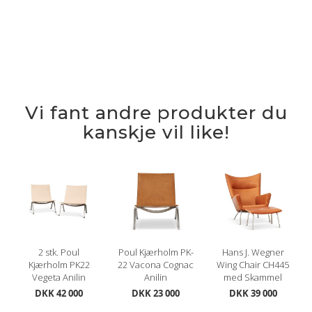
Vi fant andre produkter du
kanskje vil like!
2 stk. Poul
Poul Kjærholm PK-
Hans J. Wegner
Kjærholm PK22
22 Vacona Cognac
Wing Chair CH445
Vegeta Anilin
Anilin
med Skammel
DKK 42 000
DKK 23 000
DKK 39 000