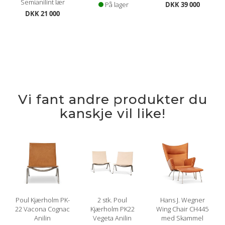
Semianilint lær
På lager
DKK 39 000
DKK 21 000
Vi fant andre produkter du
kanskje vil like!
Poul Kjærholm PK-
2 stk. Poul
Hans J. Wegner
22 Vacona Cognac
Kjærholm PK22
Wing Chair CH445
Anilin
Vegeta Anilin
med Skammel