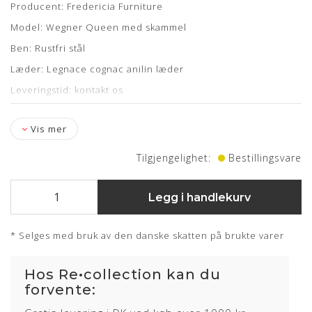
Producent: Fredericia Furniture
Model: Wegner Queen med skammel
Ben: Rustfri stål
Læder: Legnace cognac anilin læder
Leveringstid: kontakt os
Vis mer
Tilgjengelighet:
Bestillingsvare
Legg i handlekurv
* Selges med bruk av den danske skatten på brukte varer
Hos Re•collection kan du
forvente: