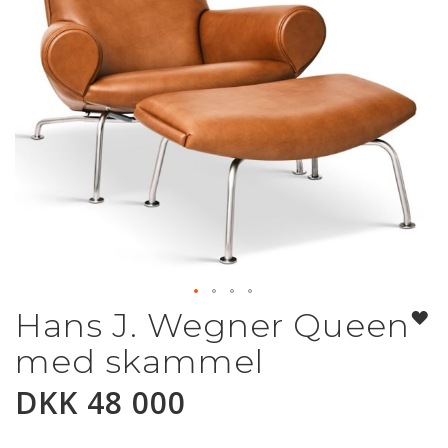
Hans J. Wegner Queen
Gå
til
med skammel
begynnelsen
av
DKK 48 000
bildegalleri