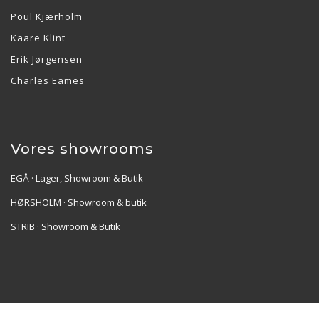
Poul Kjærholm
Kaare Klint
Erik Jørgensen
Charles Eames
Vores showrooms
EGÅ · Lager, Showroom & Butik
HØRSHOLM · Showroom & butik
STRIB · Showroom & Butik
Re•Collection ApS | Muslingevej 36, 8250 Egå | CVR: