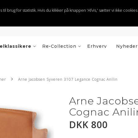
 brug for statistik. Hvis du klikker på knappen 'Afvis,' sætter vi ikke cookies t
elklassikere
Re•Collection
Erhverv
Nyheder
ner
Arne Jacobsen Syveren 3107 Legance Cognac Anilin
Arne Jacobs
Cognac Anili
DKK 800