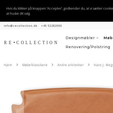
Hvis du klikker på knappen 'Accepter', godkender du, at vi sætter cookies til
at huske dit valg.
info@recollection.dk
+45 52282000
Hopp
til
innhold
Designmøbler
Møb
Renovering/polstring
Hjem
Møbelklassikere
Andre arkitekter
Hans J. Weg
Gå
til
slutten
av
bildegalleri