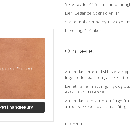
Setehøyde: 44,5 cm – med muligh
Læs mere om pleje og vedligeho
Lær: Legance Cognac Anilin
Stand: Polstret på nytt av egen
Levering: 2–4 uker
Om læret
Anilint lær er en eksklusiv lærty
ingen eller bare en ganske lett 
Læret har en naturlig, myk og pu
eksklusivt utseende.
Anilint lær kan variere i farge fr
arr og stikk som dyret har fått gje
gg i handlekurv
LEGANCE