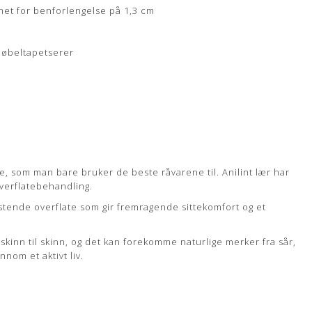
et for benforlengelse på 1,3 cm
ldelse her
 møbeltapetserer
pe, som man bare bruker de beste råvarene til. Anilint lær har
overflatebehandling.
stende overflate som gir fremragende sittekomfort og et
a skinn til skinn, og det kan forekomme naturlige merker fra sår,
nnom et aktivt liv.