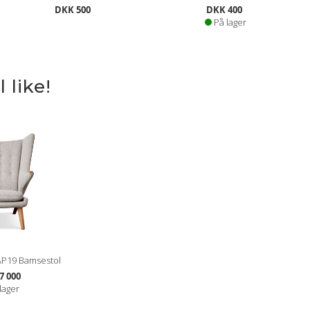
DKK 500
DKK 400
På lager
 like!
AP19 Bamsestol
7 000
lager