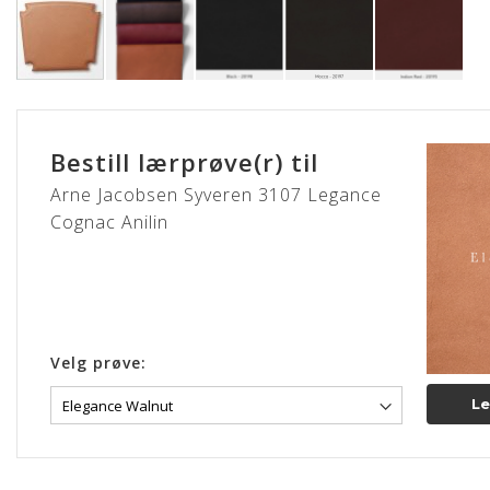
Gå
til
begynnelsen
Bestill lærprøve(r) til
av
bildegalleri
Arne Jacobsen Syveren 3107 Legance
Cognac Anilin
Velg prøve:
Le