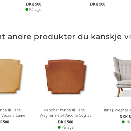
DKK 500
DKK 500
På lager
nt andre produkter du kanskje vil
de til Hans J.
Vendbar hynde til Hans J.
Hans J. Wegner 
l Vacona Camel
Wegner Y-stol Vacona Cognac
DKK 8
K 500
DKK 500
På 
På lager