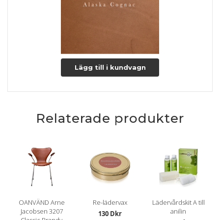
Lägg till i kundvagn
Relaterade produkter
OANVÄND Arne
Re-lädervax
Lädervårdskit A till
Jacobsen 3207
anilin
130 Dkr