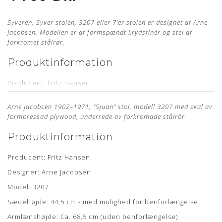
Syveren, Syver stolen, 3207 eller 7'er stolen er designet af Arne
Jacobsen. Modellen er af formspændt krydsfinér og stel af
forkromet stålrør.
Produktinformation
Producent: Fritz Hansen
Designer: Arne Jacobsen
Arne Jacobsen 1902–1971, "Sjuan" stol, modell 3207 med skal av
Model: 3207
formpressad plywood, underrede av förkromade stålrör
Sædehøjde: 44,5 cm - med mulighed for benforlængelse
Produktinformation
Armlænshøjde: Ca. 68,5 cm (uden benforlængelse)
Læder: Alaska Cognac Anilin
Producent: Fritz Hansen
Stand: Renoveret, originalt møbel, som er nypolstret hos
Designer: Arne Jacobsen
egen møbelpolstrer.
Læs mere her
Model: 3207
Leveringstid: ca. 4 uger
Sædehøjde: 44,5 cm - med mulighed for benforlængelse
Mangler du en ny polstring til din Arne Jacobsen stol?
Bestil
Armlænshøjde: Ca. 68,5 cm (uden benforlængelse)
din polstring her