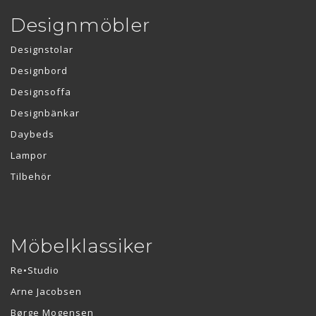
Designmöbler
Designstolar
Designbord
Designsoffa
Designbänkar
Daybeds
Lampor
Tilbehör
Möbelklassiker
Re•Studio
Arne Jacobsen
Børge Mogensen