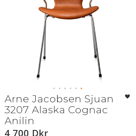
Arne Jacobsen Sjuan
Hoppa
till
3207 Alaska Cognac
början
av
Anilin
bildgalleriet
4 700 Dkr