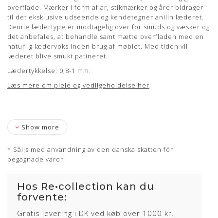
læderet blive smukt patineret.
overflade. Mærker i form af ar, stikmærker og årer bidrager
til det eksklusive udseende og kendetegner anilin læderet.
Lædertykkelse: 0,8-1 mm.
Denne lædertype er modtagelig over for smuds og væsker og
Læs mere om pleje og vedligeholdelse her
det anbefales, at behandle samt mætte overfladen med en
naturlig lædervoks inden brug af møblet. Med tiden vil
læderet blive smukt patineret.
Lædertykkelse: 0,8-1 mm.
Læs mere om pleje og vedligeholdelse her
Show more
* Säljs med användning av den danska skatten för
begagnade varor
Hos Re•collection kan du
forvente:
Gratis levering i DK ved køb over 1000 kr.