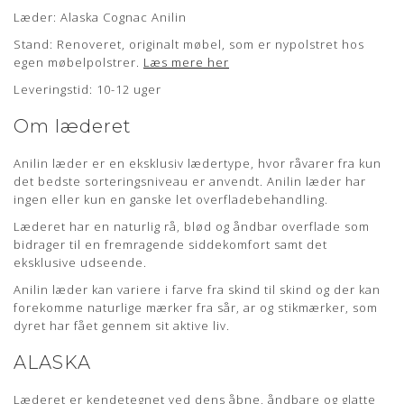
Læder: Alaska Cognac Anilin
Om læderet
Stand: Renoveret, originalt møbel, som er nypolstret hos
egen møbelpolstrer.
Læs mere her
Anilin læder er en eksklusiv lædertype, hvor råvarer fra kun
Leveringstid: 10-12 uger
det bedste sorteringsniveau er anvendt. Anilin læder har
ingen eller kun en ganske let overfladebehandling.
Om læderet
Læderet har en naturlig rå, blød og åndbar overflade som
bidrager til en fremragende siddekomfort samt det
Anilin læder er en eksklusiv lædertype, hvor råvarer fra kun
eksklusive udseende.
det bedste sorteringsniveau er anvendt. Anilin læder har
Anilin læder kan variere i farve fra skind til skind og der kan
ingen eller kun en ganske let overfladebehandling.
forekomme naturlige mærker fra sår, ar og stikmærker, som
Læderet har en naturlig rå, blød og åndbar overflade som
dyret har fået gennem sit aktive liv.
bidrager til en fremragende siddekomfort samt det
eksklusive udseende.
ALASKA
Anilin læder kan variere i farve fra skind til skind og der kan
forekomme naturlige mærker fra sår, ar og stikmærker, som
Læderet er kendetegnet ved dens åbne, åndbare og glatte
dyret har fået gennem sit aktive liv.
overflade. Mærker i form af ar, stikmærker og årer bidrager
til det eksklusive udseende og kendetegner anilin læderet.
ALASKA
Denne lædertype er modtagelig over for smuds og væsker og
det anbefales, at behandle samt mætte overfladen med en
naturlig lædervoks inden brug af møblet. Med tiden vil
Læderet er kendetegnet ved dens åbne, åndbare og glatte