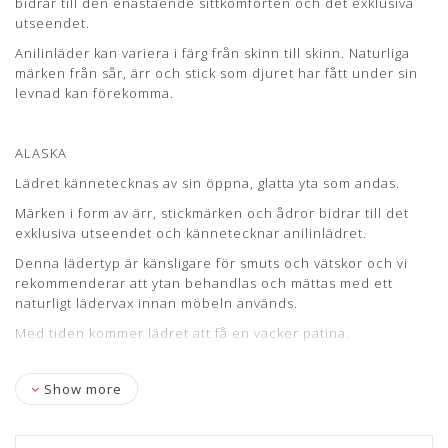
bidrar till den enastående sittkomforten och det exklusiva
læderet blive smukt patineret.
utseendet.
Lædertykkelse: 0,8-1 mm.
Anilinläder kan variera i färg från skinn till skinn. Naturliga
märken från sår, ärr och stick som djuret har fått under sin
Læs mere om pleje og vedligeholdelse her
levnad kan förekomma.
ALASKA
Lädret kännetecknas av sin öppna, glatta yta som andas.
Märken i form av ärr, stickmärken och ådror bidrar till det
exklusiva utseendet och kännetecknar anilinlädret.
Denna lädertyp är känsligare för smuts och vätskor och vi
rekommenderar att ytan behandlas och mättas med ett
naturligt lädervax innan möbeln används.
Med tiden kommer lädret att få en vacker patina.
Show more