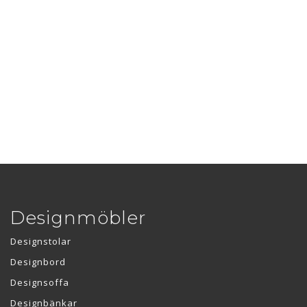
Designmöbler
Designstolar
Designbord
Designsoffa
Designbänkar