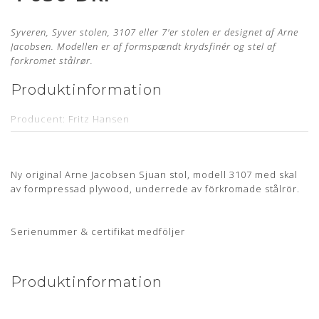
Syveren, Syver stolen, 3107 eller 7'er stolen er designet af Arne
Jacobsen. Modellen er af formspændt krydsfinér og stel af
forkromet stålrør.
Produktinformation
Producent: Fritz Hansen
Designer: Arne Jacobsen
Model: 3107
Ny original Arne Jacobsen Sjuan stol, modell 3107 med skal
Sædehøjde: 46,5 cm
av formpressad plywood, underrede av förkromade stålrör.
Læder: Alaska Cognac Anilin
Stand: Ubrugt og nypolstret hos egen møbelpolstrer.
Læs
Serienummer & certifikat medföljer
mere her
Levering: ca. 12 uger
Produktinformation
Stelnummer medfølger samt 5 års garanti
Mangler du en ny polstring til din Arne Jacobsen stol?
Bestil
din polstring her