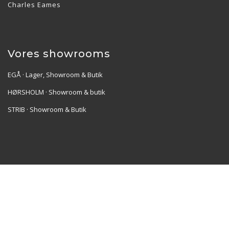
Charles Eames
Vores showrooms
EGÅ · Lager, Showroom & Butik
HØRSHOLM · Showroom & butik
STRIB · Showroom & Butik
Re•Collection ApS | Muslingevej 36, 8250 Egå | CVR:
41550856