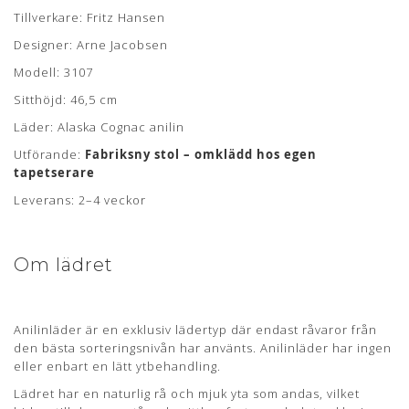
Tillverkare: Fritz Hansen
Om læderet
Designer: Arne Jacobsen
Modell: 3107
Anilin læder er en eksklusiv lædertype, hvor råvarer fra kun
det bedste sorteringsniveau er anvendt. Anilin læder har
Sitthöjd: 46,5 cm
ingen eller kun en ganske let overfladebehandling.
Läder: Alaska Cognac anilin
Læderet har en naturlig rå, blød og åndbar overflade som
Utförande:
Fabriksny stol – omklädd hos egen
bidrager til en fremragende siddekomfort samt det
tapetserare
eksklusive udseende.
Leverans: 2–4 veckor
Anilin læder kan variere i farve fra skind til skind og der kan
forekomme naturlige mærker fra sår, ar og stikmærker, som
dyret har fået gennem sit aktive liv.
Om lädret
ALASKA
Læderet er kendetegnet ved dens åbne, åndbare og glatte
Anilinläder är en exklusiv lädertyp där endast råvaror från
overflade. Mærker i form af ar, stikmærker og årer bidrager
den bästa sorteringsnivån har använts. Anilinläder har ingen
til det eksklusive udseende og kendetegner anilin læderet.
eller enbart en lätt ytbehandling.
Denne lædertype er modtagelig over for smuds og væsker og
det anbefales, at behandle samt mætte overfladen med en
Lädret har en naturlig rå och mjuk yta som andas, vilket
naturlig lædervoks inden brug af møblet. Med tiden vil