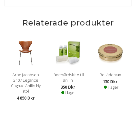
Relaterade produkter
Arne Jacobsen
Lädervårdskit A till
Re-lädervax
3107 Legance
anilin
130 Dkr
Cognac Anilin Ny
350 Dkr
I lager
stol
I lager
4 850 Dkr