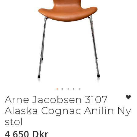
Arne Jacobsen 3107
Hoppa
till
Alaska Cognac Anilin Ny
början
av
stol
bildgalleriet
4 650 Dkr