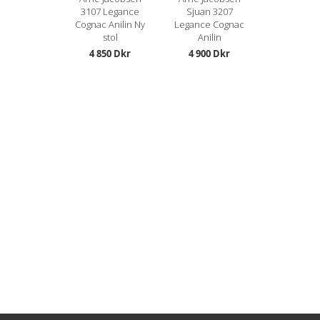
3107 Legance
Sjuan 3207
Cognac Anilin Ny
Legance Cognac
stol
Anilin
4 850 Dkr
4 900 Dkr