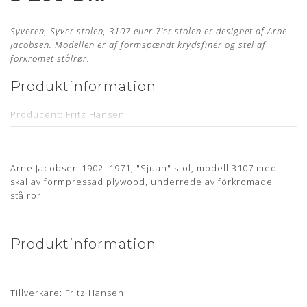
Syveren, Syver stolen, 3107 eller 7'er stolen er designet af Arne
Jacobsen. Modellen er af formspændt krydsfinér og stel af
forkromet stålrør.
Produktinformation
Producent: Fritz Hansen
Designer: Arne Jacobsen
Model: 3107
Arne Jacobsen 1902–1971, "Sjuan" stol, modell 3107 med
Sædehøjde: 44,5 cm - med mulighed for benforlængelse
skal av formpressad plywood, underrede av förkromade
stålrör
Læder: Legance Cognac Anilin
Stand: Renoveret, originalt møbel, som er nypolstret hos
egen møbelpolstrer.
Læs mere her
Produktinformation
Levering: Ca. 4-6 uger
Mangler du en ny polstring til din Arne Jacobsen stol?
Bestil
din polstring her
Tillverkare: Fritz Hansen