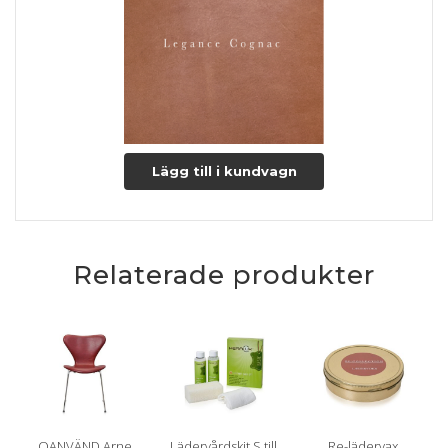
Lägg till i kundvagn
Relaterade produkter
OANVÄND Arne
Lädervårdskit S till
Re-lädervax