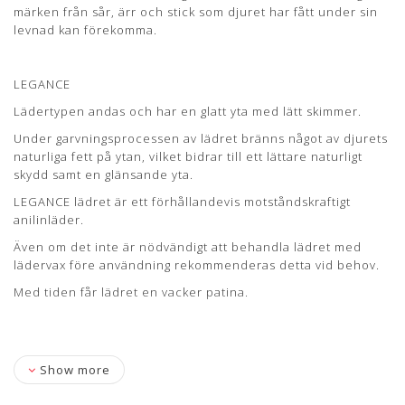
dyrets naturlige fedt på overfladen, hvilket medvirker til en
märken från sår, ärr och stick som djuret har fått under sin
god naturlig beskyttelse samt en skinnende overflade.
levnad kan förekomma.
LEGANCE læderet er en rimelig modstandsdygtig anilin
læder. Læderet vil med tiden få en smuk patina.
LEGANCE
Lædertykkelse: 1-1,2 mm.
Lädertypen andas och har en glatt yta med lätt skimmer.
Læs mere om pleje og vedligeholdelse her
Under garvningsprocessen av lädret bränns något av djurets
naturliga fett på ytan, vilket bidrar till ett lättare naturligt
skydd samt en glänsande yta.
LEGANCE lädret är ett förhållandevis motståndskraftigt
anilinläder.
Även om det inte är nödvändigt att behandla lädret med
lädervax före användning rekommenderas detta vid behov.
Med tiden får lädret en vacker patina.
Show more