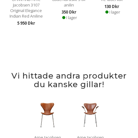
Jacobsen 3107
anilin
130 Dkr
Original Elegance
350 Dkr
I lager
Indian Red Aniline
I lager
5 950 Dkr
Vi hittade andra produkter
du kanske gillar!
Arne Jacobsen
Arne Jacobsen