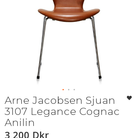
Arne Jacobsen Sjuan
Hoppa
till
3107 Legance Cognac
början
av
Anilin
bildgalleriet
3 200 Dkr