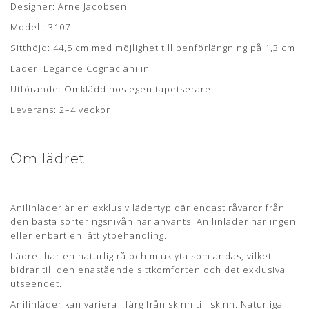
Om læderet
Designer: Arne Jacobsen
Modell: 3107
Anilin læder er en eksklusiv lædertype, hvor råvarer fra kun
Sitthöjd: 44,5 cm med möjlighet till benförlängning på 1,3 cm
det bedste sorteringsniveau er anvendt. Anilin læder har
ingen eller kun en ganske let overfladebehandling.
Läder: Legance Cognac anilin
Læderet har en naturlig rå, blød og åndbar overflade som
Utförande: Omklädd hos egen tapetserare
bidrager til en fremragende siddekomfort samt det
Leverans: 2–4 veckor
eksklusive udseende.
Anilin læder kan variere i farve fra skind til skind og der kan
forekomme naturlige mærker fra sår, ar og stikmærker, som
Om lädret
dyret har fået gennem sit aktive liv.
LEGANCE
Anilinläder är en exklusiv lädertyp där endast råvaror från
Lædertypen har en glat, blank og åndbar overflade.
den bästa sorteringsnivån har använts. Anilinläder har ingen
eller enbart en lätt ytbehandling.
Sorteringen er vild og LEGANCE kommer typisk med flere
naturlige ar og mærker som dyret har fået gennem sit aktive
Lädret har en naturlig rå och mjuk yta som andas, vilket
liv. De naturlige mærker bidrager til en helt særlig charme og
bidrar till den enastående sittkomforten och det exklusiva
originalitet.
utseendet.
Der er i garvningsprocessen af læderet, brændt noget af
Anilinläder kan variera i färg från skinn till skinn. Naturliga