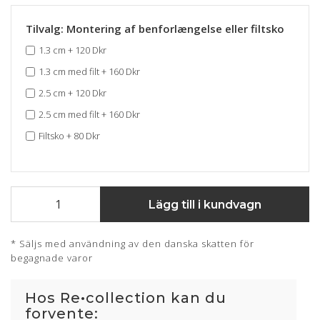
Tilvalg: Montering af benforlængelse eller filtsko
1.3 cm
+
120 Dkr
1.3 cm med filt
+
160 Dkr
2.5 cm
+
120 Dkr
2.5 cm med filt
+
160 Dkr
Filtsko
+
80 Dkr
Lägg till i kundvagn
* Säljs med användning av den danska skatten för
begagnade varor
Hos Re•collection kan du
forvente: