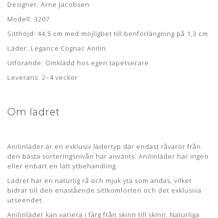
Designer: Arne Jacobsen
Om læderet
Modell: 3207
Sitthöjd: 44,5 cm med möjlighet till benförlängning på 1,3 cm
Anilin læder er en eksklusiv lædertype, hvor råvarer fra kun
Läder: Legance Cognac Anilin
det bedste sorteringsniveau er anvendt. Anilin læder har
ingen eller kun en ganske let overfladebehandling.
Utförande: Omklädd hos egen tapetserare
Læderet har en naturlig rå, blød og åndbar overflade som
Leverans: 2–4 veckor
bidrager til en fremragende siddekomfort samt det
eksklusive udseende.
Anilin læder kan variere i farve fra skind til skind og der kan
Om lädret
forekomme naturlige mærker fra sår, ar og stikmærker, som
dyret har fået gennem sit aktive liv.
LEGANCE
Anilinläder är en exklusiv lädertyp där endast råvaror från
den bästa sorteringsnivån har använts. Anilinläder har ingen
eller enbart en lätt ytbehandling.
Lædertypen har en glat, blank og åndbar overflade.
Lädret har en naturlig rå och mjuk yta som andas, vilket
Sorteringen er vild og LEGANCE kommer typisk med flere
bidrar till den enastående sittkomforten och det exklusiva
naturlige ar og mærker som dyret har fået gennem sit aktive
utseendet.
liv. De naturlige mærker bidrager til en helt særlig charme og
originalitet.
Anilinläder kan variera i färg från skinn till skinn. Naturliga