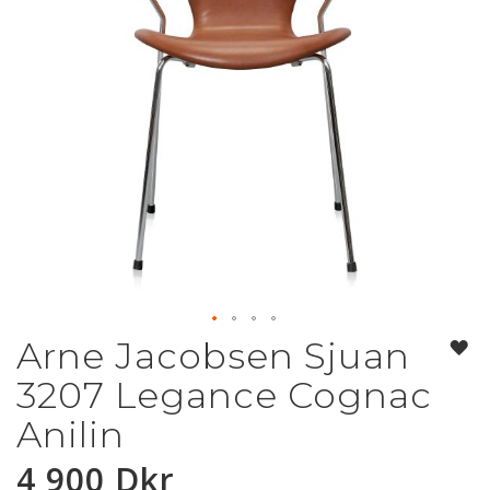
Arne Jacobsen Sjuan
Hoppa
till
3207 Legance Cognac
början
av
Anilin
bildgalleriet
4 900 Dkr