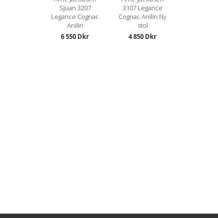
Sjuan 3207
3107 Legance
Legance Cognac
Cognac Anilin Ny
Anilin
stol
6 550 Dkr
4 850 Dkr