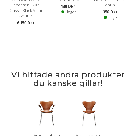
Jacobsen 3207
anilin
130 Dkr
Classic Black Semi
I lager
350 Dkr
Aniline
I lager
6 150 Dkr
Vi hittade andra produkter
du kanske gillar!
Arne Jacobsen
Arne Jacobsen