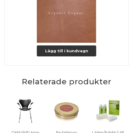
Lägg till i kundvagn
Relaterade produkter
OANVÄND Arne
Re-lädervax
Lädervårdskit S till