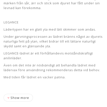
märken från sår, ärr och stick som djuret har fått under sin
Der er i garvningsprocessen af læderet, brændt noget af
levnad kan förekomma.
dyrets naturlige fedt på overfladen, hvilket medvirker til en
god naturlig beskyttelse samt en skinnende overflade.
LEGANCE læderet er en rimelig modstandsdygtig anilin
LEGANCE
læder. Læderet vil med tiden få en smuk patina.
Lädertypen har en glatt yta med lätt skimmer som andas.
Lædertykkelse: 1-1,2 mm.
Under garvningsprocessen av lädret bränns något av djurets
Læs mere om pleje og vedligeholdelse her
naturliga fett på ytan, vilket bidrar till ett lättare naturligt
skydd samt en glänsande yta.
LEGANCE-lädret är ett förhållandevis motståndskraftigt
anilinläder.
Även om det inte är nödvändigt att behandla lädret med
lädervax före användning rekommenderas detta vid behov.
Med tiden får lädret en vacker patina.
Show more