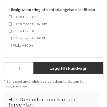
Tilvalg: Montering af benforlængelse eller filtsko
1.3 cm
+
120 Dkr
1.3 cm med filt
+
160 Dkr
2.5 cm
+
120 Dkr
2.5 cm med filt
+
160 Dkr
Filtsko
+
80 Dkr
Lägg till i kundvagn
* Säljs med användning av den danska skatten för
begagnade varor
Hos Re•collection kan du
forvente: