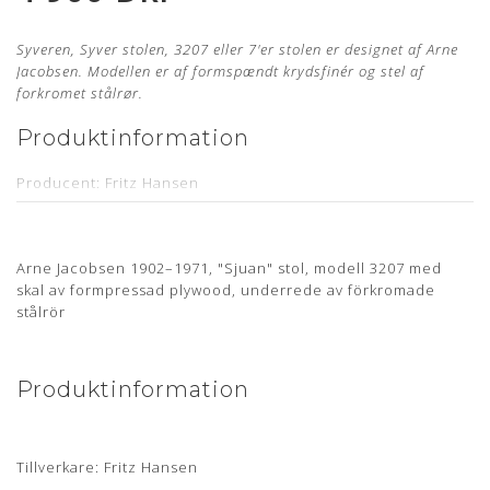
Syveren, Syver stolen, 3207 eller 7'er stolen er designet af Arne
Jacobsen. Modellen er af formspændt krydsfinér og stel af
forkromet stålrør.
Produktinformation
Producent: Fritz Hansen
Designer: Arne Jacobsen
Model: 3207
Arne Jacobsen 1902–1971, "Sjuan" stol, modell 3207 med
Sædehøjde: 44,5 cm - med mulighed for benforlængelse
skal av formpressad plywood, underrede av förkromade
stålrör
Armlænshøjde: Ca. 68,5 cm (uden benforlængelse)
Læder: Legance Cognac Anilin
Stand: Renoveret, originalt møbel, som er nypolstret hos
Produktinformation
egen møbelpolstrer.
Læs mere her
Levering: ca. 4 uger
Mangler du en ny polstring til din Arne Jacobsen stol?
Tillverkare: Fritz Hansen
Bestil
din polstring her