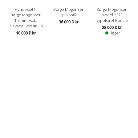
Hyndesæt til
Børge Mogensen
Børge Mogensen
Børge Mogensen
spjälsoffa
Model 2213
Tremmesofa
Nypolstret Bouclé
36 000 Dkr
Nevada Sort anilin
28 000 Dkr
10 000 Dkr
I lager