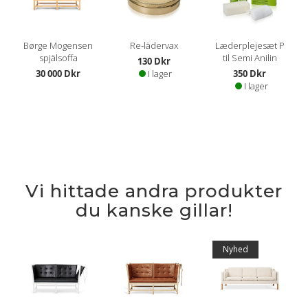
Børge Mogensen
Re-lädervax
Læderplejesæt P
spjälsoffa
til Semi Anilin
130 Dkr
30 000 Dkr
I lager
350 Dkr
I lager
Vi hittade andra produkter
du kanske gillar!
Nyhed