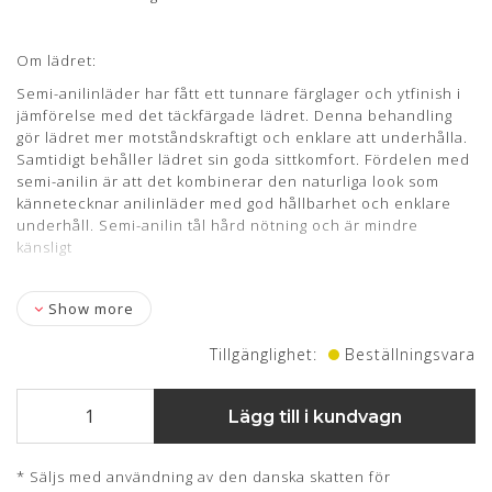
og lysægthed end den rene anilin læder.
Huden kendetegnes ved det flotte naturlige udseende, men
Om lädret:
samtidig med en stærk finish.
Semi-anilinläder har fått ett tunnare färglager och ytfinish i
Kendetegnene for denne lædertype er en god holdbarhed
jämförelse med det täckfärgade lädret. Denna behandling
og brugervenlighed.
gör lädret mer motståndskraftigt och enklare att underhålla.
Samtidigt behåller lädret sin goda sittkomfort. Fördelen med
CLASSIC
semi-anilin är att det kombinerar den naturliga look som
kännetecknar anilinläder med god hållbarhet och enklare
Lædertypen har fået en let korrigering af overfladen hvilket
underhåll. Semi-anilin tål hård nötning och är mindre
bidrager til god modstandsdygtighed.
känsligt
Overfladen er smudsafvisende og vil ikke opnå patina.
CLASSIC læder er nem og praktisk og kræver næsten ingen
Show more
vedligehold.
Tillgänglighet:
Beställningsvara
Dybere naturmærker (fedtstriber & lign. fra dyret kan
forekomme).
Lägg till i kundvagn
Lædertykkelse: 0,9-1,1 mm.
Læs mere om pleje og vedligeholdelse her
* Säljs med användning av den danska skatten för