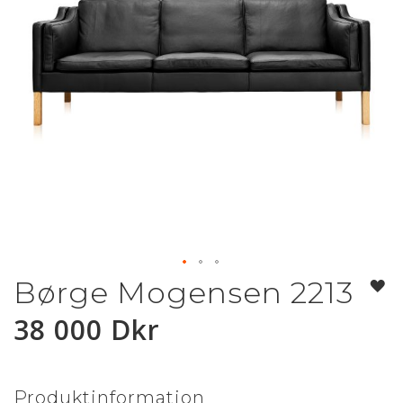
Børge Mogensen 2213
Hoppa
till
38 000 Dkr
början
av
bildgalleriet
Produktinformation