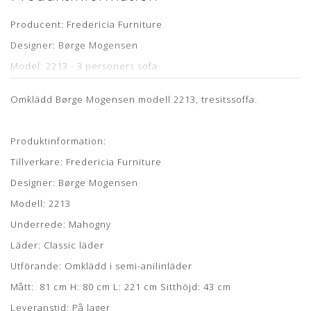
Producent: Fredericia Furniture
Designer: Børge Mogensen
Model: 2213 - 3 personers sofa
Stel: Egetræ
Omklädd Børge Mogensen modell 2213, tresitssoffa.
Læder: Standard Sort Semi Anilin inkl. nye dunhynder
Stand: Renoveret, originalt møbel, som er nypolstret hos
Produktinformation:
egen møbelpolstrer.
Læs mere her
Tillverkare: Fredericia Furniture
Mål: Længde 221 cm, dybde 81 cm, højde 80 cm og
sædehøjde 43 cm
Designer: Børge Mogensen
Showroom: Strib
Modell: 2213
Leveringstid: ca. 4-6 uger
Underrede: Mahogny
Läder: Classic läder
Om læderet
Utförande: Omklädd i semi-anilinläder
Mått: 81 cm H: 80 cm L: 221 cm Sitthöjd: 43 cm
Semi anilin læder har fået en ganske let
Leveranstid: På lager
overfladebehandling, hvilket bidrager til en højere slidstyrke