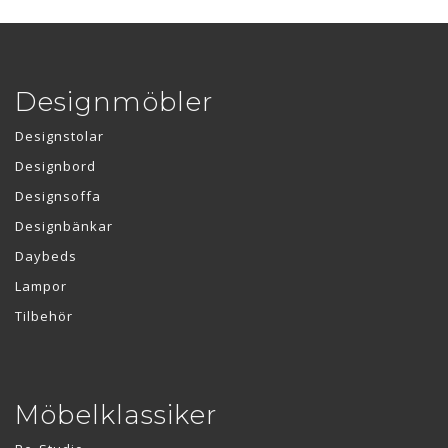
Designmöbler
Designstolar
Designbord
Designsoffa
Designbänkar
Daybeds
Lampor
Tilbehör
Möbelklassiker