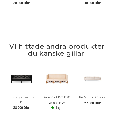
28 000 Dkr
38 000 Dkr
Vi hittade andra produkter
du kanske gillar!
Erik Jørgensen EJ-
Kåre Klint KK41181
Re•Studio X6 sofa
315-3
70 000 Dkr
27 000 Dkr
28 000 Dkr
I lager