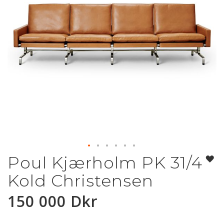
Poul Kjærholm PK 31/4
Hoppa
till
Kold Christensen
början
av
150 000 Dkr
bildgalleriet