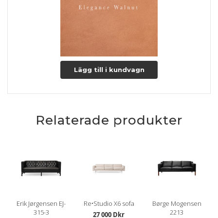
Lägg till i kundvagn
Relaterade produkter
Erik Jørgensen EJ-
Re•Studio X6 sofa
Børge Mogensen
315-3
2213
27 000 Dkr