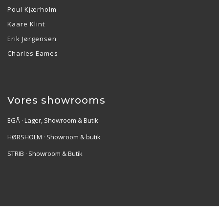
Poul Kjærholm
Kaare Klint
Erik Jørgensen
Charles Eames
Vores showrooms
EGÅ · Lager, Showroom & Butik
HØRSHOLM · Showroom & butik
STRIB · Showroom & Butik
Re•Collection ApS | Muslingevej 36, 8250 Egå | CVR: