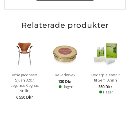
Relaterade produkter
Arne Jacobsen
Re-lädervax
Læderplejesæt P
Sjuan 3207
til Semi Anilin
130 Dkr
Legance Cognac
I lager
350 Dkr
Anilin
I lager
6 550 Dkr