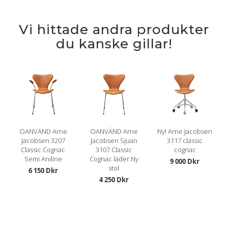
Vi hittade andra produkter
du kanske gillar!
OANVÄND Arne
OANVÄND Arne
Ny! Arne Jacobsen
Jacobsen 3207
Jacobsen Sjuan
3117 classic
Classic Cognac
3107 Classic
cognac
Semi Aniline
Cognac läder Ny
9 000 Dkr
stol
6 150 Dkr
4 250 Dkr