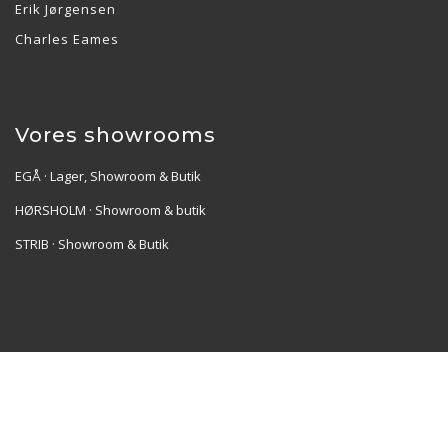
Erik Jørgensen
Charles Eames
Vores showrooms
EGÅ · Lager, Showroom & Butik
HØRSHOLM · Showroom & butik
STRIB · Showroom & Butik
Re•Collection ApS | Muslingevej 36, 8250 Egå | CVR:
41550856