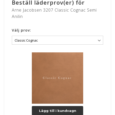
Beställ läderprov(er) för
forekomme).
Lædertykkelse: 0,9-1,1 mm.
Arne Jacobsen 3207 Classic Cognac Semi
Anilin
Læs mere om pleje og vedligeholdelse her
Välj prov:
Lägg till i kundvagn