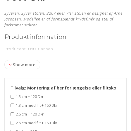
Syveren, Syver stolen, 3207 eller 7'er stolen er designet af Arne
Jacobsen. Modellen er af formspændt krydsfinér og stel af
forkromet stålrør.
Produktinformation
Producent: Fritz Hansen
Designer: Arne Jacobsen
Show more
Model: 3207
Sædehøjde: 44,5 cm - med mulighed for benforlængelse
Armlænshøjde: Ca. 68,5 cm (uden benforlængelse)
Tilvalg: Montering af benforlængelse eller filtsko
Læder: Classic Cognac Semi Anilin
1.3 cm
+
120 Dkr
Stand: Renoveret, originalt møbel, som er nypolstret hos
1.3 cm med filt
+
160 Dkr
egen møbelpolstrer.
Læs mere her
2.5 cm
+
120 Dkr
Levering: ca. 4 uger
2.5 cm med filt
+
160 Dkr
Mangler du en ny polstring til din Arne Jacobsen stol?
Bestil
din polstring her