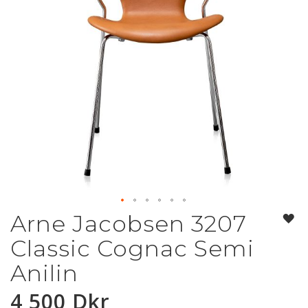
Arne Jacobsen 3207
Hoppa
till
Classic Cognac Semi
början
av
Anilin
bildgalleriet
4 500 Dkr