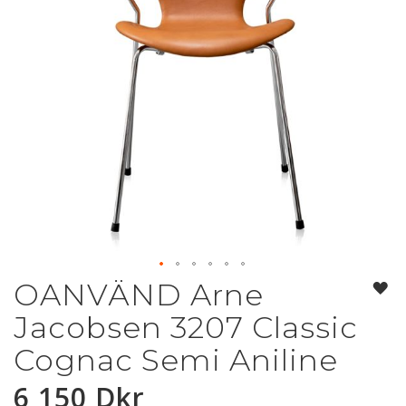
OANVÄND Arne
Hoppa
till
Jacobsen 3207 Classic
början
av
Cognac Semi Aniline
bildgalleriet
6 150 Dkr