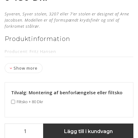
Syveren, Syver stolen, 3207 eller 7'er stolen er designet af Arne
Jacobsen. Modellen er af formspændt krydsfinér og stel af
forkromet stålrør.
Produktinformation
Producent: Fritz Hansen
Designer: Arne Jacobsen
Show more
Model: 3207
Sædehøjde: 46,5 cm
Armlænshøjde: Ca. 70,5 cm
Tilvalg: Montering af benforlængelse eller filtsko
Læder: Classic Cognac Semi Anilin
Filtsko
+
80 Dkr
Stand: Ubrugt og nypolstret hos egen møbelpolstrer.
Læs
mere her
Levering: kontakt os for estimat
Lägg till i kundvagn
Stelnummer & 5 års garanti