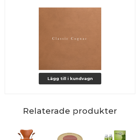
Dybere naturmærker (fedtstriber & lign. fra dyret kan
forekomme).
Lædertykkelse: 0,9-1,1 mm.
Læs mere om pleje og vedligeholdelse her
Lägg till i kundvagn
Relaterade produkter