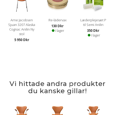
Arne Jacobsen
Re-lädervax
Læderplejesæt P
Sjuan 3207 Alaska
til Semi Anilin
130 Dkr
Cognac Anilin Ny
I lager
350 Dkr
stol
I lager
5 950 Dkr
Vi hittade andra produkter
du kanske gillar!