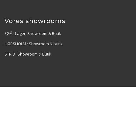
Vores showrooms
EGÅ · Lager, Showroom & Butik
HØRSHOLM · Showroom & butik
STRIB · Showroom & Butik
Re•Collection ApS | Muslingevej 36, 8250 Egå | CVR:
41550856