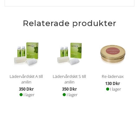
Relaterade produkter
Lädervårdskit A till
Lädervårdskit S till
Re-lädervax
anilin
anilin
130 Dkr
350 Dkr
350 Dkr
I lager
I lager
I lager