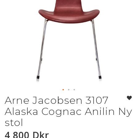
Arne Jacobsen 3107
Hoppa
till
Alaska Cognac Anilin Ny
början
av
stol
bildgalleriet
4 800 Dkr