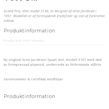
Grand Prix, eller model 3130, er designet af Arne Jacobsen i
1957.
Modellen er af formspændt krydsfinér og stel af forkromet
stålrør.
Produktinformation
Producent: Fritz Hansen
Designer: Arne Jacobsen
Model: 3130
Ny original Arne Jacobsen Sjuan stol, modell 3107 med skal
Læder: Elegance India Red Anilin
av formpressad plywood, underrede av förkromade stålrör.
Stand: Ubrugt og nypolstret hos egen møbelpolstrer.
Læs
mere her
Serienummer & certifikat medföljer
Levering: 6-8 uger
Stelnummer medfølger samt 5 års garanti
Produktinformation
Mangler du en ny polstring til din Arne Jacobsen stol?
Bestil
din polstring her