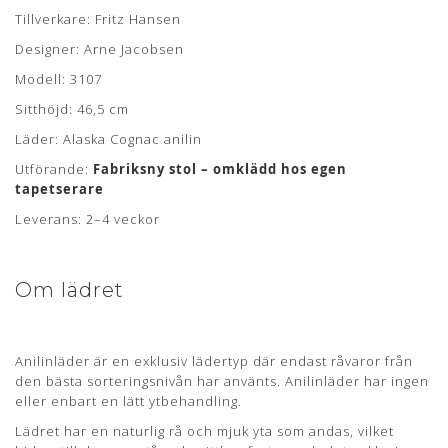
Om læderet
Tillverkare: Fritz Hansen
Designer: Arne Jacobsen
Anilin læder er en eksklusiv lædertype, hvor råvarer fra kun
det bedste sorteringsniveau er anvendt. Anilin læder har
Modell: 3107
ingen eller kun en ganske let overfladebehandling.
Sitthöjd: 46,5 cm
Læderet har en naturlig rå, blød og åndbar overflade som
Läder: Alaska Cognac anilin
bidrager til en fremragende siddekomfort samt det
eksklusive udseende.
Utförande:
Fabriksny stol – omklädd hos egen
tapetserare
Anilin læder kan variere i farve fra skind til skind og der kan
forekomme naturlige mærker fra sår, ar og stikmærker, som
Leverans: 2–4 veckor
dyret har fået gennem sit aktive liv.
ELEGANCE
Om lädret
Læderet er en ren anilin læder med ekstra fin sortering hvor
kun de bedste råhuder benyttes.
Anilinläder är en exklusiv lädertyp där endast råvaror från
ELEGANCE læder kommer med en glat og blank vokset
den bästa sorteringsnivån har använts. Anilinläder har ingen
overflade og er naturligt beskyttet overfor smuds og pletter.
eller enbart en lätt ytbehandling.
Læderet vil patinere smukt med tiden.
Lädret har en naturlig rå och mjuk yta som andas, vilket
Lædertykkelse: 1,2-1,4 mm.