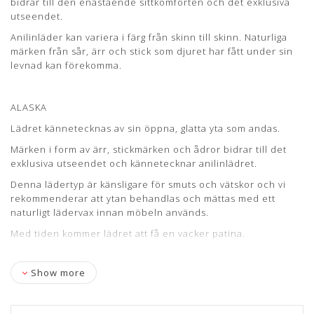
bidrar till den enastående sittkomforten och det exklusiva
Læs mere om pleje og vedligeholdelse her
utseendet.
Anilinläder kan variera i färg från skinn till skinn. Naturliga
märken från sår, ärr och stick som djuret har fått under sin
levnad kan förekomma.
ALASKA
Lädret kännetecknas av sin öppna, glatta yta som andas.
Märken i form av ärr, stickmärken och ådror bidrar till det
exklusiva utseendet och kännetecknar anilinlädret.
Denna lädertyp är känsligare för smuts och vätskor och vi
rekommenderar att ytan behandlas och mättas med ett
naturligt lädervax innan möbeln används.
Med tiden kommer lädret att få en vacker patina.
Show more