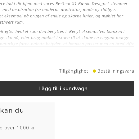
nce ind i dit hjem med vores Re
•
Seat X1 Bænk.
Designet stemmer
 med inspiration fra moderne arkitektur, mode og tidligere
lot eksempel på brugen af enkle og skarpe linjer, og møblet har
 ethvert rum.
lt efter hvilket rum den benyttes i. Benyt eksempelvis bænken i
e sko på, eller brug møblet i stuen til at skabe en elegant lounge-
naturlige farve-palette betyder, at bænken passer med en bred vifte
Tillgänglighet:
Beställningsvara
Lägg till i kundvagn
 kan du
hos egen møbelpolstrer.
Læs mere her
 H: 45 cm
øb over 1000 kr.