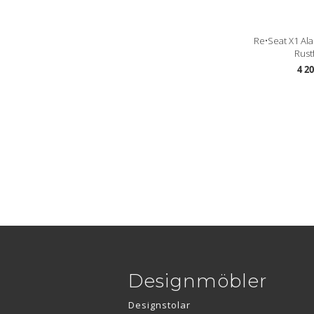
Re•Seat X1 Ala
Rustf
4 2
Designmöbler
Designstolar