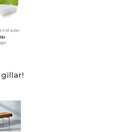
A till anilin
Dkr
lager
illar!