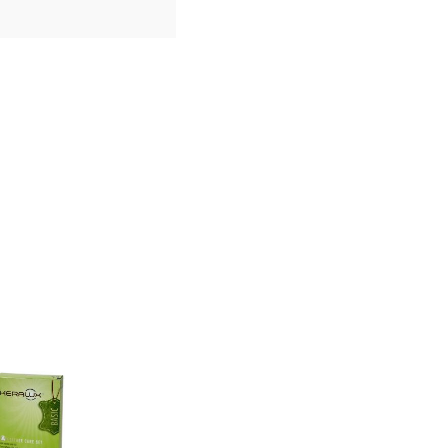
n farve, som er yderst moderne i tiden. Nyt og skinnende
 vil pynte i alle rum. Metallet skiller sig ud fra andre farver, og
 typiske farver som sort, blå eller grå.
 åbne, åndbare og glatte overflade. Mærker i form af ar,
 det eksklusive udseende og kendetegner anilin læderet. Denne
r smuds og væsker og det anbefales, at behandle samt mætte
rvoks inden brug af møblet. Med tiden vil læderet blive smukt
ldelse her