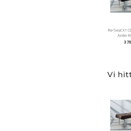
Re•Seat X1 Cl
Anilin Ru
3 7
Vi hi