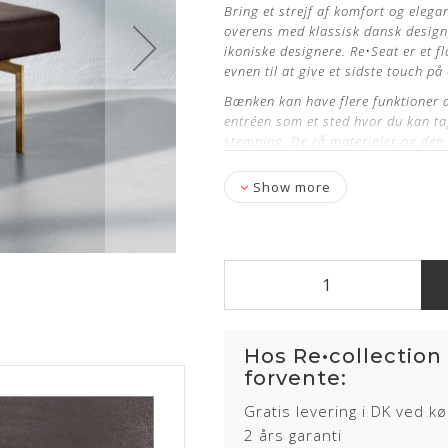
Bring et strejf af komfort og elega
overens med klassisk dansk design,
ikoniske designere. Re
•
Seat er et f
evnen til at give et sidste touch på
Bænken kan have flere funktioner a
entréen som et sted hvor du kan tag
stemning. De rå materialer og den 
af indretningsstile og miljøer.
Show more
Produktinformation
Designer:
Re•Studio
Model:
Re•Seat
X1
Læder: Alaska Mocca Anilin
Stel: Messing
Hos Re•collection
Stand: Fabriksny og nypolstret 
forvente:
Hyndemål: L: 120 cm, B: 45 cm og
Gratis levering i DK ved k
Stel
2 års garanti