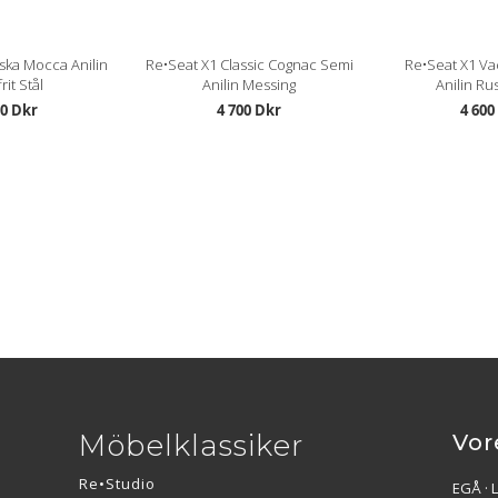
ska Mocca Anilin
Re•Seat X1 Classic Cognac Semi
Re•Seat X1 V
rit Stål
Anilin Messing
Anilin Rus
00 Dkr
4 700 Dkr
4 600
Möbelklassiker
Vor
Re•Studio
EGÅ · 