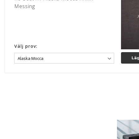
Messing
Välj prov:
Läg