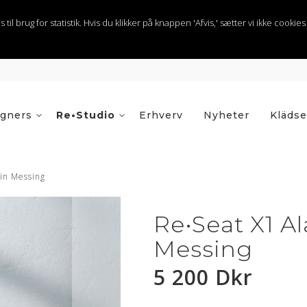
 brug for statistik. Hvis du klikker på knappen 'Afvis,' sætter vi ikke cookies t
igners
Re•Studio
Erhverv
Nyheter
Klädse
lin Messing
Re•Seat X1 A
Messing
5 200 Dkr