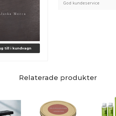
God kundeservice
Messing har en elegant og gylde
messing giver et varmt udtryk, som
er en nem måde skabe kontrakt til
ALASKA
Læderet er kendetegnet ved dens
stikmærker og årer bidrager til
g till i kundvagn
lædertype er modtagelig over fo
overfladen med en naturlig læde
patineret.
Lædertykkelse: 0,8-1 mm.
Læs mere om pleje og vedligeho
Relaterade produkter