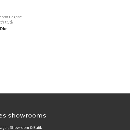
acona Cognac
tfrit Stål
 Dkr
es showrooms
Lager, Showroom & Butik