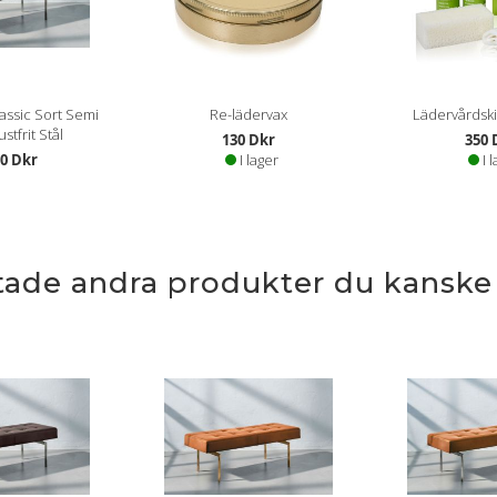
assic Sort Semi
Re-lädervax
Lädervårdskit 
stfrit Stål
130 Dkr
350 
00 Dkr
I lager
I 
ttade andra produkter du kanske g