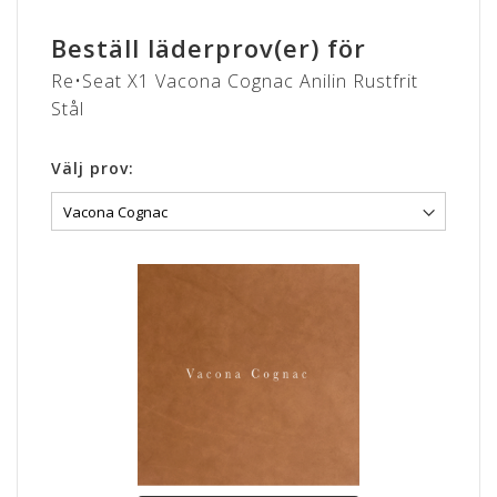
Rustfrit stål giver dig et klassisk og stilsikkert udtryk. Det kan
Beställ läderprov(er) för
kombineres med mange stiltyper og passer til de fleste
Re•Seat X1 Vacona Cognac Anilin Rustfrit
farve-paletter. Trods det industrielle og rå look, passer
materialet typisk også til det ultra-moderne minimalistiske
Stål
hjem.
Välj prov:
VACONA
Læderet er en ren anilin læder med en specialbehandlet
overflade med en helt særlig glans. VACONA er en unik anilin
læder som i brug bliver smukt patineret.
Læderet er særligt velegnet til polstring af design møbler da
netop denne lædertype, gør sig yderst bemærket med sin
smukke overflade.
En naturlig overfladestruktur i form af mærker fra ar
understreger anilin læderets unikke karakter. Med tiden og
gennem daglig brug, vil læderets glans bevares og forbedres
og gør dermed lædertypen endnu mere eksklusiv.
Lædertykkelse: 1-1,2 mm.