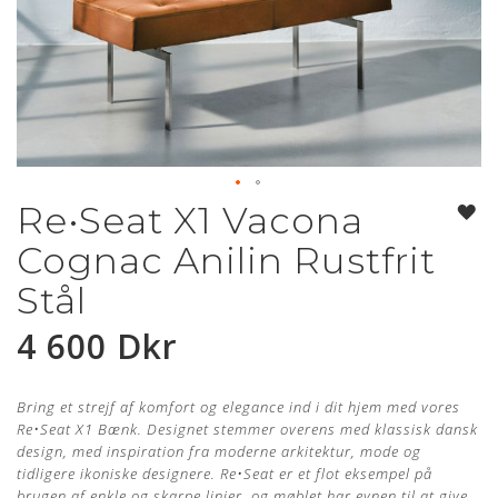
Re•Seat X1 Vacona
Hoppa
till
Cognac Anilin Rustfrit
början
av
Stål
bildgalleriet
4 600 Dkr
Bring et strejf af komfort og elegance ind i dit hjem med vores
Re
•
Seat X1 Bænk.
Designet stemmer overens med klassisk dansk
design, med inspiration fra moderne arkitektur, mode og
tidligere ikoniske designere. Re
•
Seat er et flot eksempel på
brugen af enkle og skarpe linjer, og møblet har evnen til at give