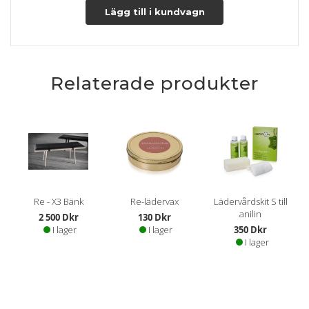
Læs mere om pleje og vedligeholdelse her
Lägg till i kundvagn
Relaterade produkter
Re - X3 Bänk
Re-lädervax
Lädervårdskit S till
anilin
2 500 Dkr
130 Dkr
I lager
I lager
350 Dkr
I lager