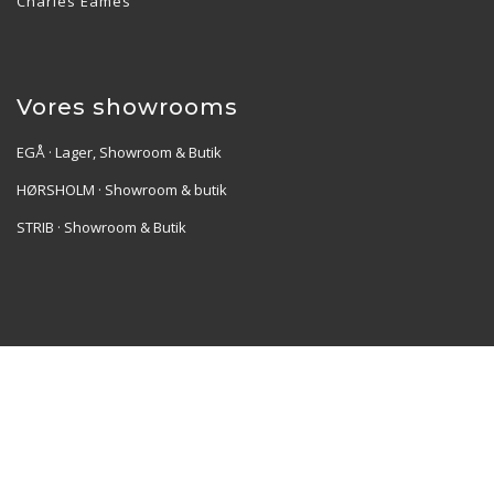
Charles Eames
Vores showrooms
EGÅ · Lager, Showroom & Butik
HØRSHOLM · Showroom & butik
STRIB · Showroom & Butik
Re•Collection ApS | Muslingevej 36, 8250 Egå | CVR:
41550856