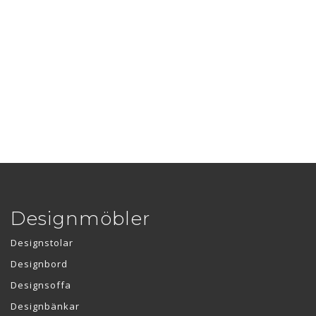
Designmöbler
Designstolar
Designbord
Designsoffa
Designbänkar