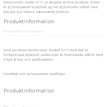
Kontorstolen, model 3117, er designet af Arne Jacobsen. Stolen
er af formspændt krydsfinér og stel af forkromet stålrør med
fem pas hjul inklusiv hæve/sænke funktion.
Produktinformation
Producent: Fritz Hansen
Designer: Arne Jacobsen
Model: 3117
Arne Jacobsen Kontorsstol, modell 3117 med skal av
Mål: Sædehøjde 47 cm - 55 cm
formpressad plywood, underrede av förkromade stålrör med
5 hjul & höj- och sänkfunktion.
Læder: Alaska Cognac Anilin
Stand: Ubrugt og nypolstret hos egen møbelpolstrer.
Læs
mere her
Certifikat och serienummer medföljer
Leveringstid: ca. 4 uger
Stelnummer medfølger samt 5 års garanti
Produktinformation
Om læderet
Anilin læder er en eksklusiv lædertype, hvor råvarer fra kun