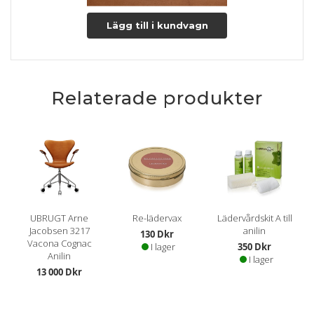
Lägg till i kundvagn
Relaterade produkter
UBRUGT Arne
Re-lädervax
Lädervårdskit A till
Jacobsen 3217
anilin
130 Dkr
Vacona Cognac
I lager
350 Dkr
Anilin
I lager
13 000 Dkr