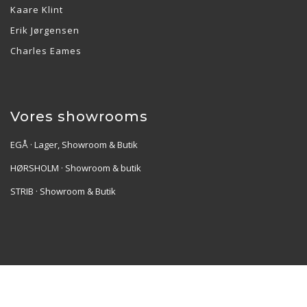
Kaare Klint
Erik Jørgensen
Charles Eames
Vores showrooms
EGÅ · Lager, Showroom & Butik
HØRSHOLM · Showroom & butik
STRIB · Showroom & Butik
Re•Collection ApS | Muslingevej 36, 8250 Egå | CVR:
41550856