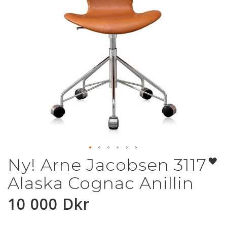
Ny! Arne Jacobsen 3117
Hoppa
till
Alaska Cognac Anillin
början
av
10 000 Dkr
bildgalleriet