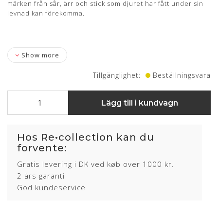
märken från sår, ärr och stick som djuret har fått under sin
levnad kan förekomma.
Show more
Tillgänglighet:
Beställningsvara
Lägg till i kundvagn
Hos Re•collection kan du
forvente:
Gratis levering i DK ved køb over 1000 kr.
2 års garanti
God kundeservice