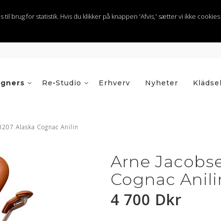
 brug for statistik. Hvis du klikker på knappen 'Afvis,' sætter vi ikke cookies t
igners
Re•Studio
Erhverv
Nyheter
Klädse
3207 Alaska Cognac Anilin
Arne Jacobse
Cognac Anili
4 700 Dkr