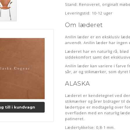
anvendt. Anilin læder har ingen 
Stand: Renoveret, originalt møb
Læderet har en naturlig rå, blø
Leveringstid: 10-12 uger
siddekomfort samt det eksklusi
Om læderet
Anilin læder kan variere i farve 
sår, ar og stikmærker, som dyret 
Anilin læder er en eksklusiv læd
ALASKA
anvendt. Anilin læder har ingen 
Læderet har en naturlig rå, blø
Læderet er kendetegnet ved dens
siddekomfort samt det eksklusi
stikmærker og årer bidrager til
Anilin læder kan variere i farve 
lædertype er modtagelig over fo
sår, ar og stikmærker, som dyret 
overfladen med en naturlig læde
patineret.
ALASKA
Lædertykkelse: 0,8-1 mm.
Læs mere om pleje og vedligeho
Læderet er kendetegnet ved dens
stikmærker og årer bidrager til
lædertype er modtagelig over fo
g till i kundvagn
overfladen med en naturlig læde
patineret.
Lædertykkelse: 0,8-1 mm.