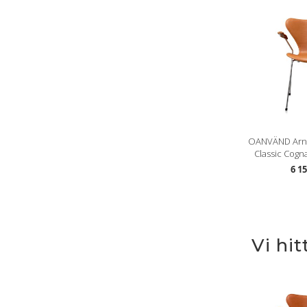
OANVÄND Arne
Classic Cogn
6 1
Vi hi