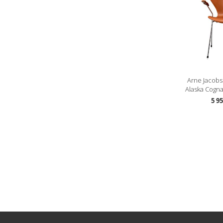
Arne Jacobs
Alaska Cognac
5 9