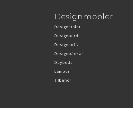
Designmöbler
Designstolar
Designbord
Designsoffa
Designbänkar
Daybeds
Lampor
Tilbehör
Re•Collection ApS | Muslingevej 36, 8250 Egå | CVR: 41550856