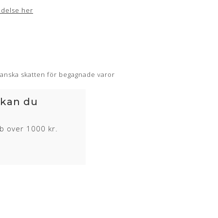
ldelse her
anska skatten för begagnade varor
 kan du
øb over 1000 kr.