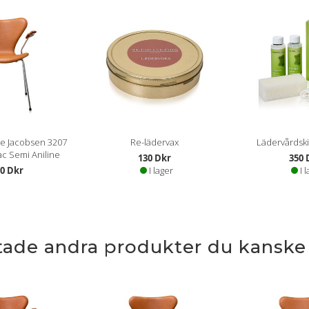
 Jacobsen 3207
Re-lädervax
Lädervårdskit 
ac Semi Aniline
130 Dkr
350 
50 Dkr
I lager
I 
ttade andra produkter du kanske g