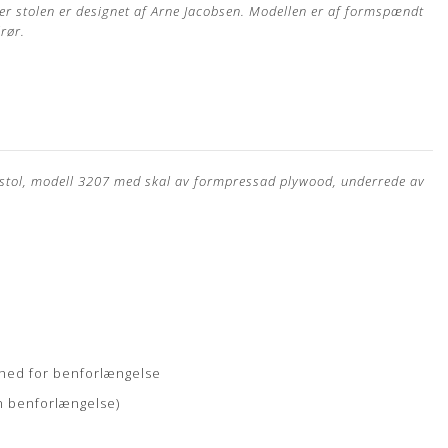
7'er stolen er designet af Arne Jacobsen. Modellen er af formspændt
lrør.
stol, modell 3207 med skal av formpressad plywood, underrede av
hed for benforlængelse
n benforlængelse)
el, som er nypolstret hos egen møbelpolstrer.
Læs mere her
in Arne Jacobsen stol?
Bestil din polstring her
hed for benforlængelse
n benforlængelse)
ertype, hvor råvarer fra kun det bedste sorteringsniveau er