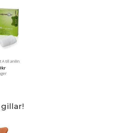
A till anilin
Dkr
lager
illar!