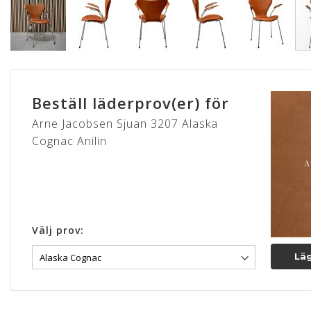
Hoppa
till
början
Beställ läderprov(er) för
av
bildgalleriet
Arne Jacobsen Sjuan 3207 Alaska
Cognac Anilin
Välj prov:
Läg