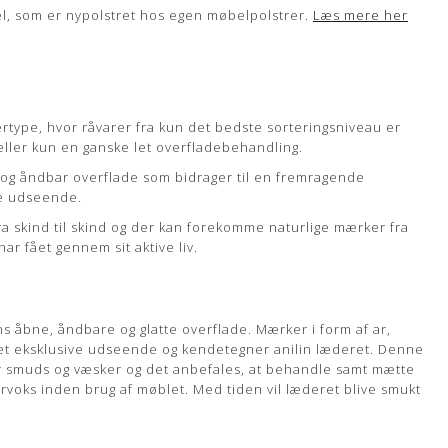
eller kun en ganske let overfladebehandling.
el, som er nypolstret hos egen møbelpolstrer.
Læs mere her
d og åndbar overflade som bidrager til en fremragende
ve udseende.
fra skind til skind og der kan forekomme naturlige mærker fra
har fået gennem sit aktive liv.
ertype, hvor råvarer fra kun det bedste sorteringsniveau er
eller kun en ganske let overfladebehandling.
d og åndbar overflade som bidrager til en fremragende
 åbne, åndbare og glatte overflade. Mærker i form af ar,
ve udseende.
 det eksklusive udseende og kendetegner anilin læderet. Denne
fra skind til skind og der kan forekomme naturlige mærker fra
r smuds og væsker og det anbefales, at behandle samt mætte
har fået gennem sit aktive liv.
rvoks inden brug af møblet. Med tiden vil læderet blive smukt
ldelse her
 åbne, åndbare og glatte overflade. Mærker i form af ar,
 det eksklusive udseende og kendetegner anilin læderet. Denne
r smuds og væsker og det anbefales, at behandle samt mætte
rvoks inden brug af møblet. Med tiden vil læderet blive smukt