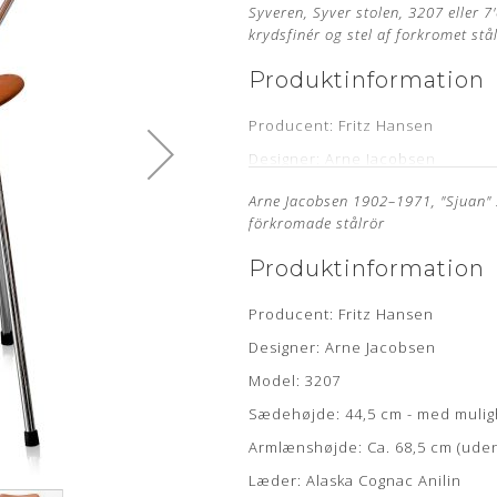
Syveren, Syver stolen, 3207 eller 
krydsfinér og stel af forkromet stå
Produktinformation
Producent: Fritz Hansen
Designer: Arne Jacobsen
Model: 3207
Arne Jacobsen 1902–1971, "Sjuan" 
förkromade stålrör
Sædehøjde: 44,5 cm - med mulig
Armlænshøjde: Ca. 68,5 cm (ude
Produktinformation
Læder: Alaska Cognac Anilin
Producent: Fritz Hansen
Stand: Renoveret, originalt møb
Designer: Arne Jacobsen
Leveringstid: ca. 4 uger
Model: 3207
Mangler du en ny polstring til d
Sædehøjde: 44,5 cm - med mulig
Om læderet
Armlænshøjde: Ca. 68,5 cm (ude
Læder: Alaska Cognac Anilin
Anilin læder er en eksklusiv læd