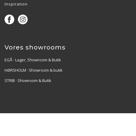
Inspiration
Vores showrooms
EGÅ · Lager, Showroom & Butik
HØRSHOLM · Showroom & butik
STRIB · Showroom & Butik
Re•Collection ApS | Muslingevej 36, 8250 Egå | CVR:
41550856