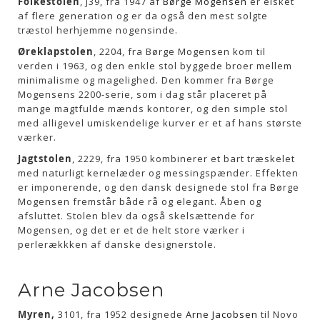
Folkestolen
, J39, fra 1947 af
Børge Mogensen
er elsket
af flere generation og er da også den mest solgte
træstol herhjemme nogensinde.
Øreklapstolen
, 2204, fra Børge Mogensen kom til
verden i 1963, og den enkle stol byggede broer mellem
minimalisme og magelighed. Den kommer fra Børge
Mogensens 2200-serie, som i dag står placeret på
mange magtfulde mænds kontorer, og den simple stol
med alligevel umiskendelige kurver er et af hans største
værker.
Jagtstolen
, 2229, fra 1950 kombinerer et bart træskelet
med naturligt kernelæder og messingspænder. Effekten
er imponerende, og den dansk designede stol fra Børge
Mogensen fremstår både rå og elegant. Åben og
afsluttet. Stolen blev da også skelsættende for
Mogensen, og det er et de helt store værker i
perlerækkken af danske designerstole.
Arne Jacobsen
Myren,
3101, fra 1952 designede
Arne Jacobsen
til Novo