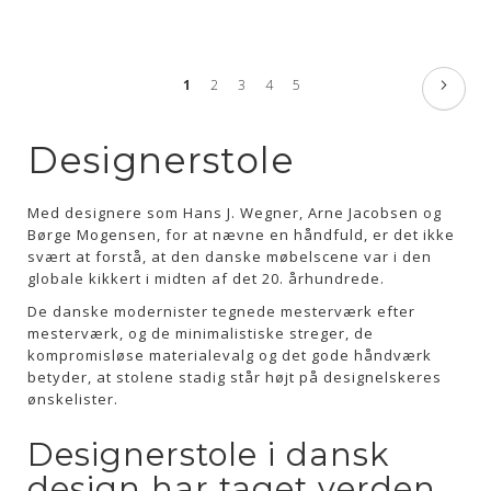
Side
Side
Næste
Du
Side
Side
Side
Side
1
2
3
4
5
læser
Designerstole
side
Med designere som Hans J. Wegner, Arne Jacobsen og
Børge Mogensen, for at nævne en håndfuld, er det ikke
svært at forstå, at den danske møbelscene var i den
globale kikkert i midten af det 20. århundrede.
De danske modernister tegnede mesterværk efter
mesterværk, og de minimalistiske streger, de
kompromisløse materialevalg og det gode håndværk
betyder, at stolene stadig står højt på designelskeres
ønskelister.
Designerstole i dansk
design har taget verden