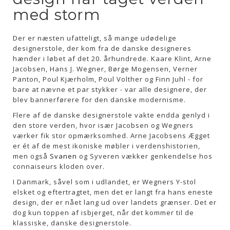
med storm
Der er næsten ufatteligt, så mange udødelige
designerstole, der kom fra de danske designeres
hænder i løbet af det 20. århundrede. Kaare Klint, Arne
Jacobsen, Hans J. Wegner, Børge Mogensen, Verner
Panton, Poul Kjærholm, Poul Volther og Finn Juhl - for
bare at nævne et par stykker - var alle designere, der
blev bannerførere for den danske modernisme.
Flere af de danske designerstole vakte endda genlyd i
den store verden, hvor især Jacobsen og Wegners
værker fik stor opmærksomhed. Arne Jacobsens Ægget
er ét af de mest ikoniske møbler i verdenshistorien,
men også
Svanen
og Syveren vækker genkendelse hos
connaiseurs kloden over.
I Danmark, såvel som i udlandet, er Wegners Y-stol
elsket og eftertragtet, men det er langt fra hans eneste
design, der er nået lang ud over landets grænser. Det er
dog kun toppen af isbjerget, når det kommer til de
klassiske, danske designerstole.