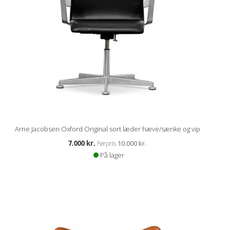
Arne Jacobsen Oxford Original sort læder hæve/sænke og vip
Kampagnepris
7.000 kr.
10.000 kr.
Førpris
På lager