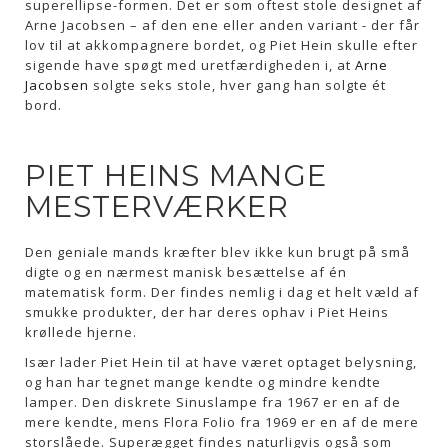
superellipse-formen. Det er som oftest stole designet af
Arne Jacobsen – af den ene eller anden variant - der får
lov til at akkompagnere bordet, og Piet Hein skulle efter
sigende have spøgt med uretfærdigheden i, at
Arne
Jacobsen
solgte seks stole, hver gang han solgte ét
bord.
PIET HEINS MANGE
MESTERVÆRKER
Den geniale mands kræfter blev ikke kun brugt på små
digte og en nærmest manisk besættelse af én
matematisk form. Der findes nemlig i dag et helt væld af
smukke produkter, der har deres ophav i Piet Heins
krøllede hjerne.
Især lader Piet Hein til at have været optaget belysning,
og han har tegnet mange kendte og mindre kendte
lamper. Den diskrete Sinuslampe fra 1967 er en af de
mere kendte, mens Flora Folio fra 1969 er en af de mere
storslåede. Superægget findes naturligvis også som