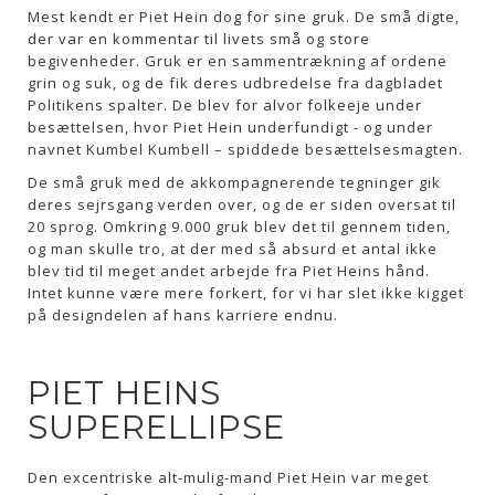
Mest kendt er Piet Hein dog for sine gruk. De små digte,
der var en kommentar til livets små og store
begivenheder. Gruk er en sammentrækning af ordene
grin og suk, og de fik deres udbredelse fra dagbladet
Politikens spalter. De blev for alvor folkeeje under
besættelsen, hvor Piet Hein underfundigt - og under
navnet Kumbel Kumbell – spiddede besættelsesmagten.
De små gruk med de akkompagnerende tegninger gik
deres sejrsgang verden over, og de er siden oversat til
20 sprog. Omkring 9.000 gruk blev det til gennem tiden,
og man skulle tro, at der med så absurd et antal ikke
blev tid til meget andet arbejde fra Piet Heins hånd.
Intet kunne være mere forkert, for vi har slet ikke kigget
på designdelen af hans karriere endnu.
PIET HEINS
SUPERELLIPSE
Den excentriske alt-mulig-mand Piet Hein var meget