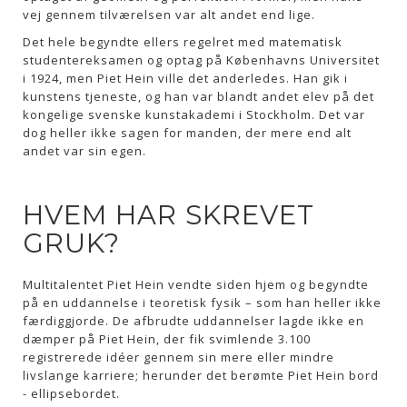
vej gennem tilværelsen var alt andet end lige.
Det hele begyndte ellers regelret med matematisk
studentereksamen og optag på Københavns Universitet
i 1924, men Piet Hein ville det anderledes. Han gik i
kunstens tjeneste, og han var blandt andet elev på det
kongelige svenske kunstakademi i Stockholm. Det var
dog heller ikke sagen for manden, der mere end alt
andet var sin egen.
HVEM HAR SKREVET
GRUK?
Multitalentet Piet Hein vendte siden hjem og begyndte
på en uddannelse i teoretisk fysik – som han heller ikke
færdiggjorde. De afbrudte uddannelser lagde ikke en
dæmper på Piet Hein, der fik svimlende 3.100
registrerede idéer gennem sin mere eller mindre
livslange karriere; herunder det berømte Piet Hein bord
- ellipsebordet.