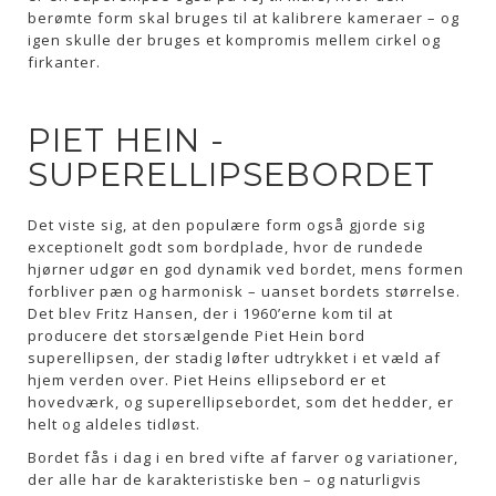
berømte form skal bruges til at kalibrere kameraer – og
igen skulle der bruges et kompromis mellem cirkel og
firkanter.
PIET HEIN -
SUPERELLIPSEBORDET
Det viste sig, at den populære form også gjorde sig
exceptionelt godt som bordplade, hvor de rundede
hjørner udgør en god dynamik ved bordet, mens formen
forbliver pæn og harmonisk – uanset bordets størrelse.
Det blev Fritz Hansen, der i 1960’erne kom til at
producere det storsælgende Piet Hein bord
superellipsen, der stadig løfter udtrykket i et væld af
hjem verden over. Piet Heins ellipsebord er et
hovedværk, og superellipsebordet, som det hedder, er
helt og aldeles tidløst.
Bordet fås i dag i en bred vifte af farver og variationer,
der alle har de karakteristiske ben – og naturligvis