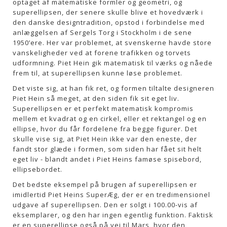
optaget af matematiske formler og geometri, og
superellipsen, der senere skulle blive et hovedværk i
den danske designtradition, opstod i forbindelse med
anlæggelsen af Sergels Torg i Stockholm i de sene
1950’ere. Her var problemet, at svenskerne havde store
vanskeligheder ved at forene trafikken og torvets
udformning. Piet Hein gik matematisk til værks og nåede
frem til, at superellipsen kunne løse problemet.
Det viste sig, at han fik ret, og formen tiltalte designeren
Piet Hein så meget, at den siden fik sit eget liv.
Superellipsen er et perfekt matematisk kompromis
mellem et kvadrat og en cirkel, eller et rektangel og en
ellipse, hvor du får fordelene fra begge figurer. Det
skulle vise sig, at Piet Hein ikke var den eneste, der
fandt stor glæde i formen, som siden har fået sit helt
eget liv - blandt andet i Piet Heins famøse spisebord,
ellipsebordet.
Det bedste eksempel på brugen af superellipsen er
imidlertid Piet Heins SuperÆg, der er en tredimensionel
udgave af superellipsen. Den er solgt i 100.00-vis af
eksemplarer, og den har ingen egentlig funktion. Faktisk
er en superellipse også på vej til Mars, hvor den