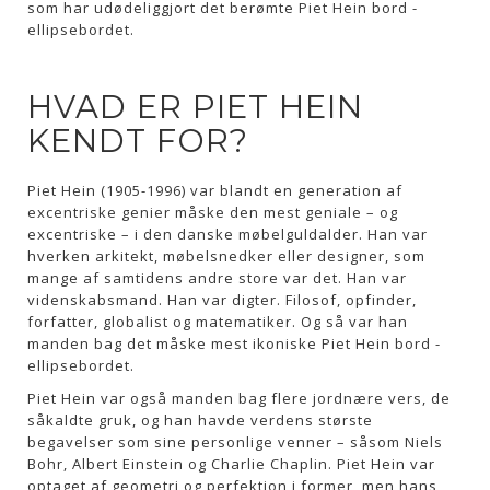
som har udødeliggjort det berømte Piet Hein bord -
ellipsebordet.
HVAD ER PIET HEIN
KENDT FOR?
Piet Hein (1905-1996) var blandt en generation af
excentriske genier måske den mest geniale – og
excentriske – i den danske møbelguldalder. Han var
hverken arkitekt, møbelsnedker eller designer, som
mange af samtidens andre store var det. Han var
videnskabsmand. Han var digter. Filosof, opfinder,
forfatter, globalist og matematiker. Og så var han
manden bag det måske mest ikoniske Piet Hein bord -
ellipsebordet.
Piet Hein var også manden bag flere jordnære vers, de
såkaldte gruk, og han havde verdens største
begavelser som sine personlige venner – såsom Niels
Bohr, Albert Einstein og Charlie Chaplin. Piet Hein var
optaget af geometri og perfektion i former, men hans