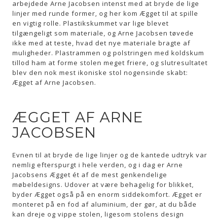
arbejdede Arne Jacobsen intenst med at bryde de lige
linjer med runde former, og her kom Ægget til at spille
en vigtig rolle. Plastikskummet var lige blevet
tilgængeligt som materiale, og Arne Jacobsen tøvede
ikke med at teste, hvad det nye materiale bragte af
muligheder. Plastrammen og polstringen med koldskum
tillod ham at forme stolen meget friere, og slutresultatet
blev den nok mest ikoniske stol nogensinde skabt:
Ægget af Arne Jacobsen.
ÆGGET AF ARNE
JACOBSEN
Evnen til at bryde de lige linjer og de kantede udtryk var
nemlig efterspurgt i hele verden, og i dag er Arne
Jacobsens Ægget ét af de mest genkendelige
møbeldesigns. Udover at være behagelig for blikket,
byder Ægget også på en enorm siddekomfort. Ægget er
monteret på en fod af aluminium, der gør, at du både
kan dreje og vippe stolen, ligesom stolens design