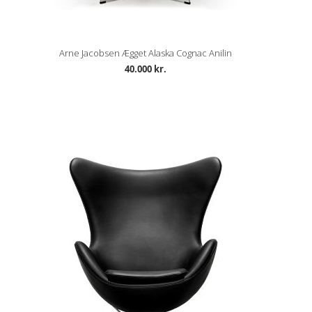
Arne Jacobsen Ægget Alaska Cognac Anilin
40.000 kr.