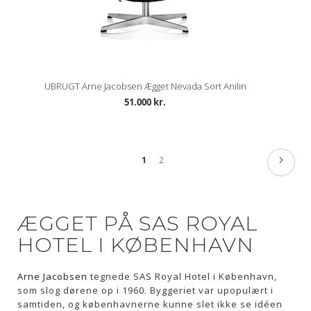
UBRUGT Arne Jacobsen Ægget Nevada Sort Anilin
51.000 kr.
Side
Side
Næste
Du
Side
1
2
læser
side
ÆGGET PÅ SAS ROYAL
HOTEL I KØBENHAVN
Arne Jacobsen
tegnede SAS Royal Hotel i København,
som slog dørene op i 1960. Byggeriet var upopulært i
samtiden, og københavnerne kunne slet ikke se idéen