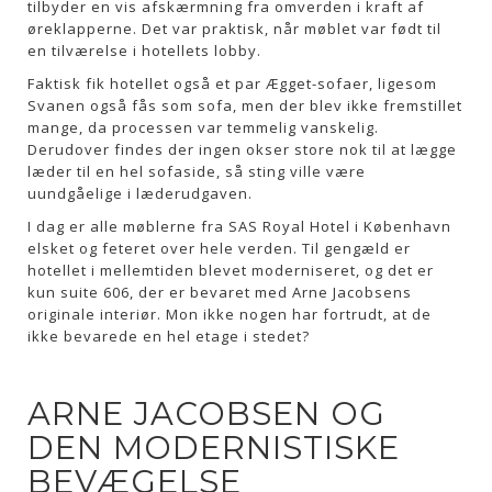
tilbyder en vis afskærmning fra omverden i kraft af
øreklapperne. Det var praktisk, når møblet var født til
en tilværelse i hotellets lobby.
Faktisk fik hotellet også et par Ægget-sofaer, ligesom
Svanen også fås som sofa, men der blev ikke fremstillet
mange, da processen var temmelig vanskelig.
Derudover findes der ingen okser store nok til at lægge
læder til en hel sofaside, så sting ville være
uundgåelige i læderudgaven.
I dag er alle møblerne fra SAS Royal Hotel i København
elsket og feteret over hele verden. Til gengæld er
hotellet i mellemtiden blevet moderniseret, og det er
kun suite 606, der er bevaret med Arne Jacobsens
originale interiør. Mon ikke nogen har fortrudt, at de
ikke bevarede en hel etage i stedet?
ARNE JACOBSEN OG
DEN MODERNISTISKE
BEVÆGELSE