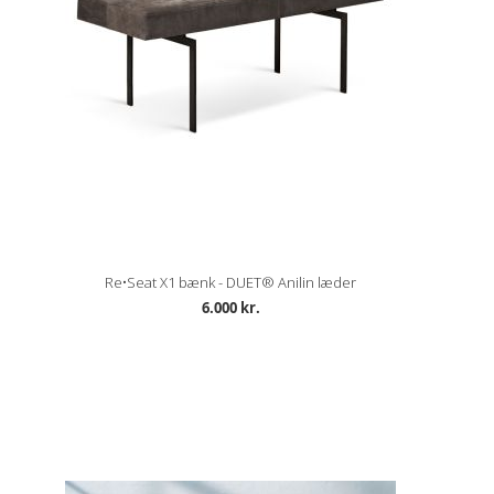
Re•Seat X1 bænk - DUET® Anilin læder
6.000 kr.