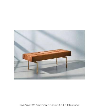
Re•Seat X1 Vacona Cognac Anilin Messing