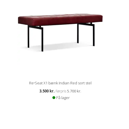
Re•Seat X1 bænk Indian Red sort stel
Kampagnepris
3.500 kr.
5.700 kr.
Førpris
På lager