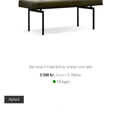
Re•Seat X1 bænk Eny Green sort stel
Kampagnepris
3.500 kr.
5.700 kr.
Førpris
På lager
Tilbud
Nyhed