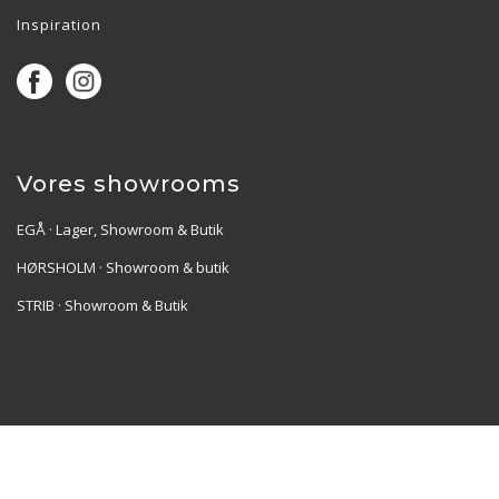
Inspiration
Vores showrooms
EGÅ · Lager, Showroom & Butik
HØRSHOLM · Showroom & butik
STRIB · Showroom & Butik
Re•Collection ApS | Muslingevej 36, 8250 Egå | CVR:
41550856