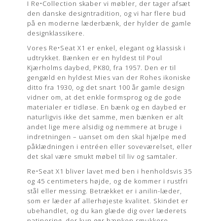
I Re•Collection skaber vi møbler, der tager afsæt
den danske designtradition, og vi har flere bud
på en moderne læderbænk, der hylder de gamle
designklassikere.
Vores Re•Seat X1 er enkel, elegant og klassisk i
udtrykket. Bænken er en hyldest til Poul
Kjærholms daybed, PK80, fra 1957. Den er til
gengæld en hyldest Mies van der Rohes ikoniske
ditto fra 1930, og det snart 100 år gamle design
vidner om, at det enkle formsprog og de gode
materialer er tidløse. En bænk og en daybed er
naturligvis ikke det samme, men bænken er alt
andet lige mere alsidig og nemmere at bruge i
indretningen – uanset om den skal hjælpe med
påklædningen i entréen eller soveværelset, eller
det skal være smukt møbel til liv og samtaler.
Re•Seat X1 bliver lavet med ben i henholdsvis 35
og 45 centimeters højde, og de kommer i rustfri
stål eller messing. Betrækket er i anilin-læder,
som er læder af allerhøjeste kvalitet. Skindet er
ubehandlet, og du kan glæde dig over læderets
patinering, der kun gør bænken smukkere.