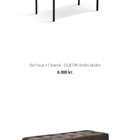
Re•Seat X1 bænk - DUET® Anilin læder
6.000 kr.