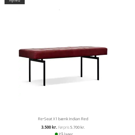
Tilbud
Nyhed
Re•Seat X1 bænk Indian Red
Kampagnepris
3.500 kr.
5.700 kr.
Førpris
På lager