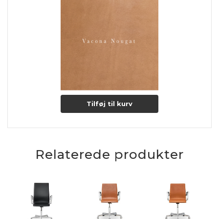
Med tiden og gennem daglig brug, vil læderets glans bevares
og forbedres og gør dermed lædertypen endnu mere
eksklusiv.
Tilføj til kurv
Relaterede produkter