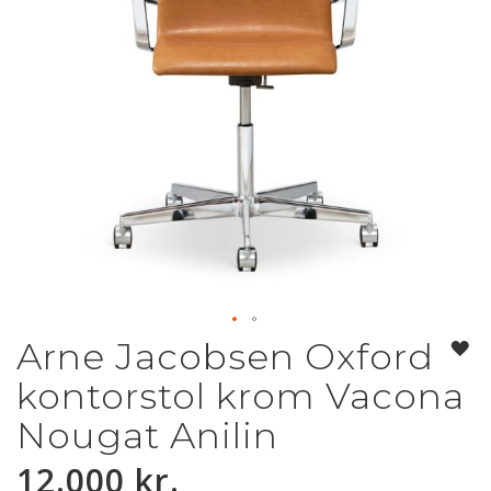
Arne Jacobsen Oxford
Gå
til
kontorstol krom Vacona
starten
af
Nougat Anilin
billedgalleriet
12.000 kr.