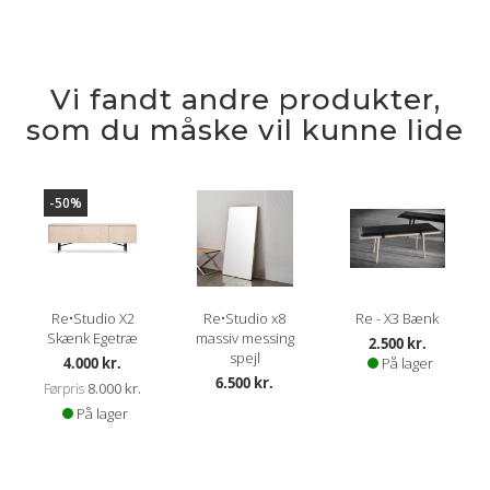
Vi fandt andre produkter,
som du måske vil kunne lide
-50%
Re•Studio X2
Re•Studio x8
Re - X3 Bænk
Skænk Egetræ
massiv messing
2.500 kr.
spejl
Kampagnepris
4.000 kr.
På lager
6.500 kr.
8.000 kr.
Førpris
På lager