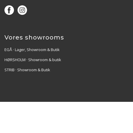
Vores showrooms
EGÅ · Lager, Showroom & Butik
HØRSHOLM · Showroom & butik
STRIB · Showroom & Butik
Re•Collection ApS | Muslingevej 36, 8250 Egå | CVR:
41550856