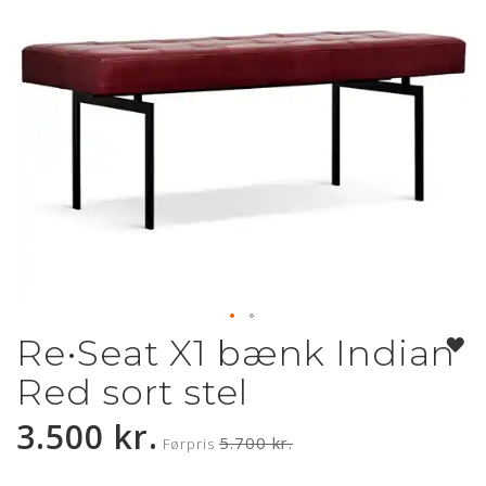
Re•Seat X1 bænk Indian
Gå
til
Red sort stel
starten
af
Kampagnepris
3.500 kr.
billedgalleriet
5.700 kr.
Førpris