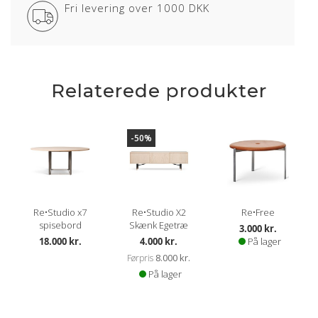
Fri levering over 1000 DKK
Relaterede produkter
-50%
Re•Studio x7
Re•Studio X2
Re•Free
spisebord
Skænk Egetræ
3.000 kr.
Kampagnepris
18.000 kr.
4.000 kr.
På lager
8.000 kr.
Førpris
På lager