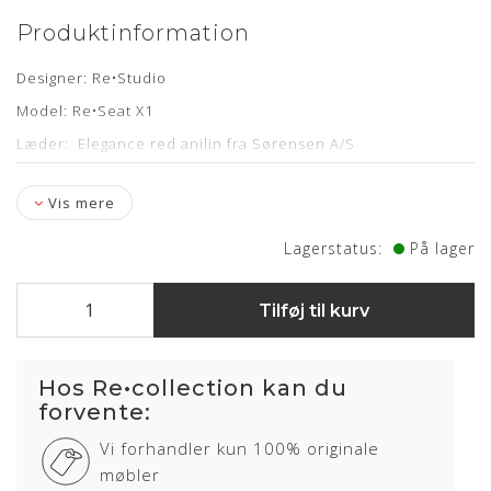
Produktinformation
Designer:
Re•Studio
Model:
Re•Seat
X1
Læder: Elegance red anilin fra Sørensen A/S
Stel: Pulverlakeret sort rustfri stel
Vis mere
Mål: L: 120 cm, B: 45 cm og H: 45 cm
Levering: 7-10 hverdage
Lagerstatus:
På lager
Tilføj til kurv
Hos Re•collection kan du
forvente:
Vi forhandler kun 100% originale
møbler