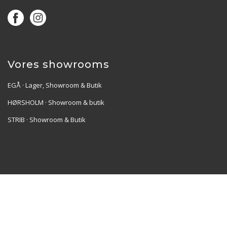
Vores showrooms
EGÅ · Lager, Showroom & Butik
HØRSHOLM · Showroom & butik
STRIB · Showroom & Butik
Re•Collection ApS | Muslingevej 36, 8250 Egå | CVR:
41550856