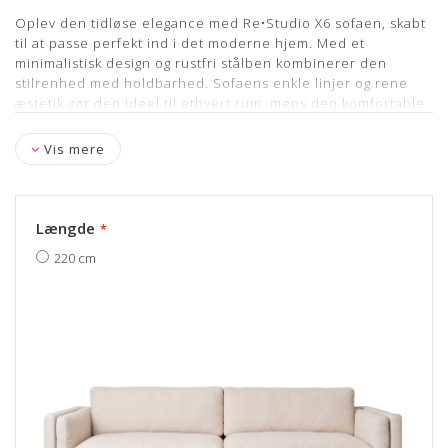
Oplev den tidløse elegance med Re•Studio X6 sofaen, skabt
til at passe perfekt ind i det moderne hjem. Med et
minimalistisk design og rustfri stålben kombinerer den
stilrenhed med holdbarhed. Sofaens enkle linjer og rene
æstetik gør den ideel til ethvert rum, mens den komfortable
polstring giver en afslappende og behagelig siddeoplevelse.
Perfekt til dem, der søger en sofistikeret og funktionel
Vis mere
løsning til stuen.
Længde
Produktinformation
220 cm
Designer:
Re•Studio
Model: X6
Stof: Bouclé
Puder: Fjer/granulat
Stel: Rustfrit stål
Mål: L: 300/220 cm B: 85 cm Sh: 50 cm ( længde vælges
herunder)