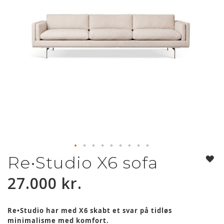
Re•Studio X6 sofa
Gå
til
27.000 kr.
starten
af
billedgalleriet
Re•Studio har med X6 skabt et svar på tidløs
minimalisme med komfort.