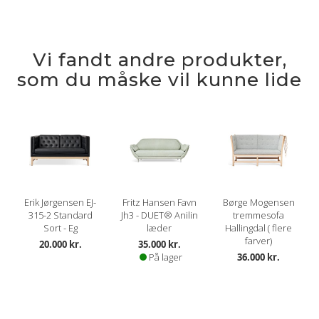
Vi fandt andre produkter,
som du måske vil kunne lide
Erik Jørgensen EJ-
Fritz Hansen Favn
Børge Mogensen
315-2 Standard
Jh3 - DUET® Anilin
tremmesofa
Sort - Eg
læder
Hallingdal ( flere
farver)
20.000 kr.
35.000 kr.
På lager
36.000 kr.