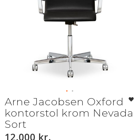
Arne Jacobsen Oxford
Gå
til
kontorstol krom Nevada
starten
af
Sort
billedgalleriet
12.000 kr.