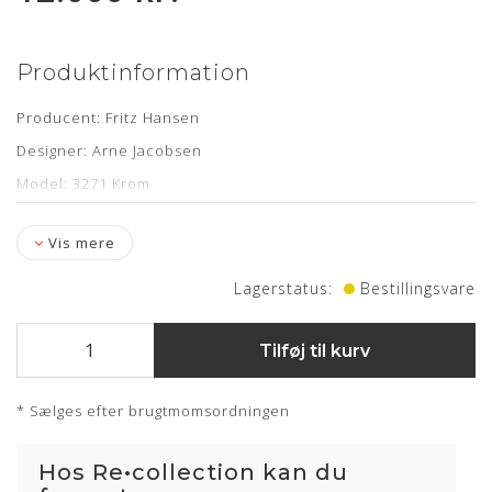
Produktinformation
Producent: Fritz Hansen
Designer: Arne Jacobsen
Model: 3271 Krom
Specifikationer: Hæve/sænke funktion, vip samt fempasfod
med hjul
Vis mere
Læder: Nevada Sort anilin
Lagerstatus:
Bestillingsvare
Stand: Minimal brugsspor - nypolstret hos egne
møbelpolstrer
Tilføj til kurv
Levering:kontakt os for estimat
* Sælges efter brugtmomsordningen
Om læderet
Hos Re•collection kan du
Anilin læder er en eksklusiv lædertype, hvor råvarer fra kun