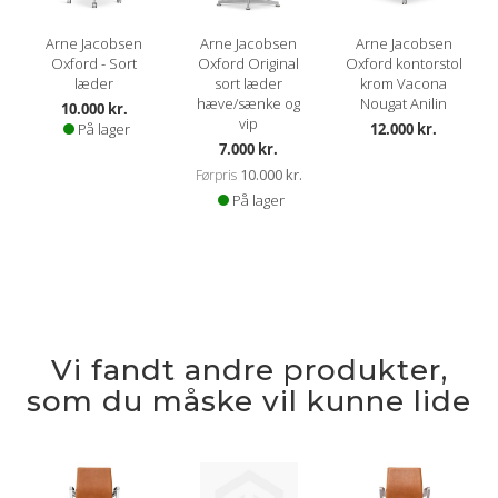
Arne Jacobsen
Arne Jacobsen
Arne Jacobsen
Oxford - Sort
Oxford Original
Oxford kontorstol
læder
sort læder
krom Vacona
hæve/sænke og
Nougat Anilin
10.000 kr.
vip
På lager
12.000 kr.
Kampagnepris
7.000 kr.
10.000 kr.
Førpris
På lager
Vi fandt andre produkter,
som du måske vil kunne lide