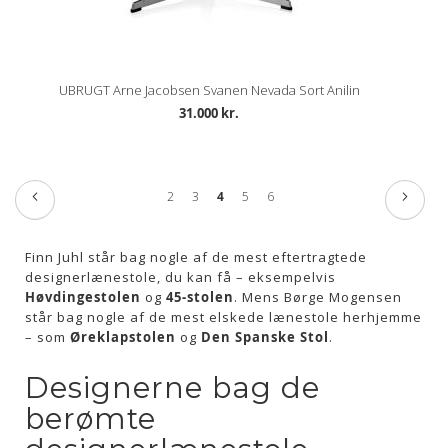
UBRUGT Arne Jacobsen Svanen Nevada Sort Anilin
31.000 kr.
Side
Side
Tidligere
Side
Næste
Side
Side
Du
Side
Side
2
3
4
5
6
læser
side
Finn Juhl står bag nogle af de mest eftertragtede
designerlænestole, du kan få – eksempelvis
Høvdingestolen
og
45-stolen
. Mens Børge Mogensen
står bag nogle af de mest elskede lænestole herhjemme
– som
Øreklapstolen
og
Den Spanske Stol
.
Designerne bag de
berømte