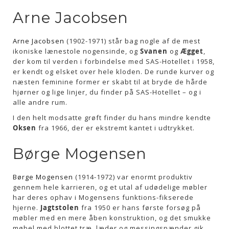
Arne Jacobsen
Arne Jacobsen
(1902-1971) står bag nogle af de mest
ikoniske lænestole nogensinde, og
Svanen
og
Ægget
,
der kom til verden i forbindelse med SAS-Hotellet i 1958,
er kendt og elsket over hele kloden. De runde kurver og
næsten feminine former er skabt til at bryde de hårde
hjørner og lige linjer, du finder på SAS-Hotellet – og i
alle andre rum.
I den helt modsatte grøft finder du hans mindre kendte
Oksen
fra 1966, der er ekstremt kantet i udtrykket.
Børge Mogensen
Børge Mogensen
(1914-1972) var enormt produktiv
gennem hele karrieren, og et utal af udødelige møbler
har deres ophav i Mogensens funktions-fikserede
hjerne.
Jagtstolen
fra 1950 er hans første forsøg på
møbler med en mere åben konstruktion, og det smukke
møbel med blottet træ, læder og messingspænder gik