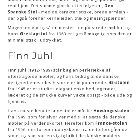
rent hjem. Det samme gjorde efterfølgeren,
Den
Spanske Stol
- med de karakteristiske, brede armlæn -
der også forener kernelæder, træ og mesingspænder.
Mogensen var også en mester i de polstrede møbler, og
hans
Øreklapstol
fra 1963 er ligeså magelig, som den er
minimalistisk i udtrykket.
Finn Juhl
Finn Juhl (1912-1989) står bag en perlerække af
eftertragtede møbler, og hans bidrag til de danske
designerlænestoles historie er imponerende.
45-stolen
fra 1945 er et studie i elegant enkelhed, og træet,
læderet og de smukke kurver vakte opsigt - både ude og
hjemme.
Hans meste kendte lænestol er måske
Høvdingestolen
fra 1949, som for alvor var med til at sætte de danske
møbler på verdenskortet. Herefter kom
France-stolen
fra 1956, der forener udtrykkene fra de to foregående
stole, og som var en vigtig brik i de danske møblers