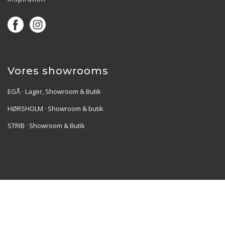
Vores showrooms
EGÅ · Lager, Showroom & Butik
HØRSHOLM · Showroom & butik
STRIB · Showroom & Butik
Re•Collection ApS | Muslingevej 36, 8250 Egå | CVR:
41550856