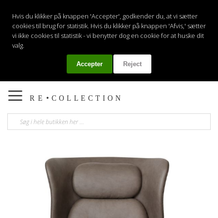
Hvis du klikker på knappen 'Accepter', godkender du, at vi sætter
cookies til brug for statistik. Hvis du klikker på knappen 'Afvis,' sætter
vi ikke cookies til statistik - vi benytter dog en cookie for at huske dit
valg.
Accepter
Reject
Min
Toggle
nav
Gå
til
slutningen
af
billedgalleriet