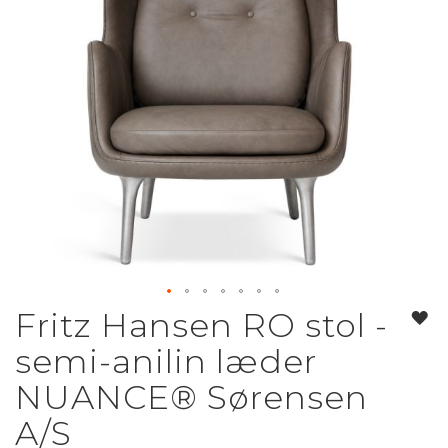
Fritz Hansen RO stol -
Gå
til
semi-anilin læder
starten
af
NUANCE® Sørensen
billedgalleriet
A/S