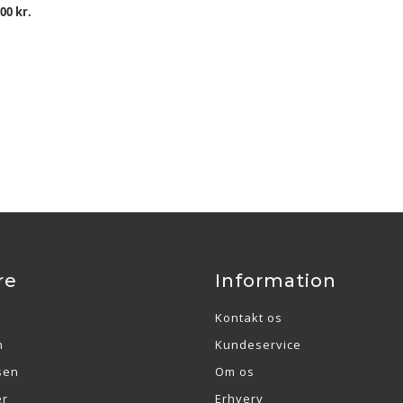
00 kr.
re
Information
Kontakt os
n
Kundeservice
sen
Om os
er
Erhverv