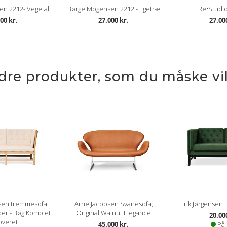
n 2212- Vegetal
Børge Mogensen 2212 - Egetræ
Re•Studio
00 kr.
27.000 kr.
27.00
ndre produkter, som du måske vil
sen tremmesofa
Arne Jacobsen Svanesofa,
Erik Jørgensen 
der - Bøg Komplet
Original Walnut Elegance
20.00
overet
45.000 kr.
På 