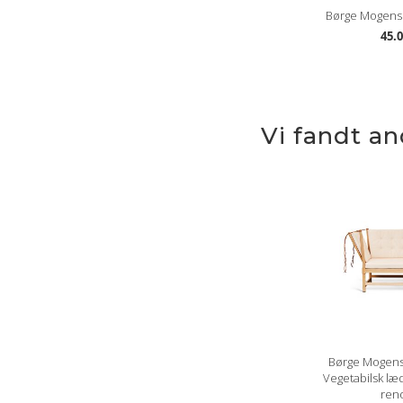
Børge Mogense
45.0
Vi fandt a
Børge Mogen
Vegetabilsk læ
ren