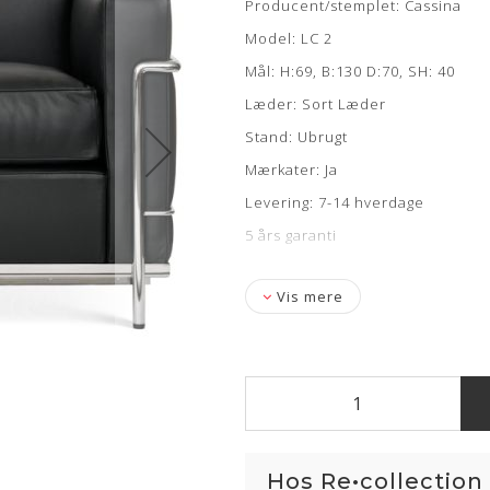
Producent/stemplet: Cassina
Model: LC 2
Mål: H:69, B:130 D:70, SH: 40
Læder: Sort Læder
Stand: Ubrugt
Mærkater: Ja
Levering: 7-14 hverdage
5 års garanti
Vis mere
Hos Re•collection