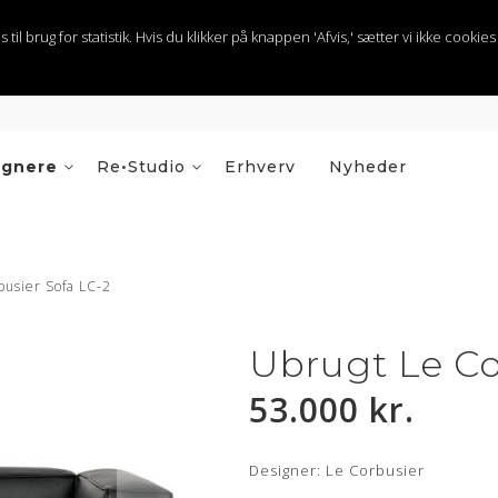
 brug for statistik. Hvis du klikker på knappen 'Afvis,' sætter vi ikke cookies t
ignere
Re•Studio
Erhverv
Nyheder
busier Sofa LC-2
Ubrugt Le Co
53.000 kr.
Designer: Le Corbusier