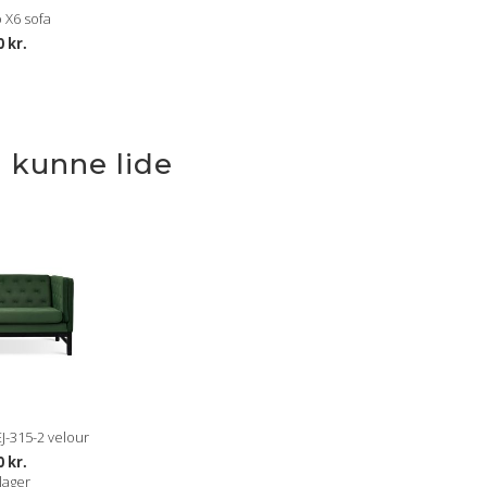
 X6 sofa
0 kr.
 kunne lide
EJ-315-2 velour
0 kr.
lager