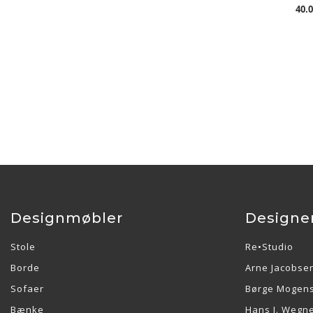
40.0
Designmøbler
Designe
Stole
Re•Studio
Borde
Arne Jacobse
Sofaer
Børge Mogen
Bænke
Hans J. Wegn