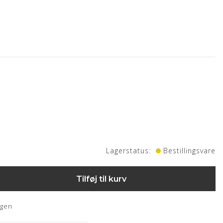
ktion samt vip, fempasfod med hjul ( Hårde)
Lagerstatus:
Bestillingsvare
Tilføj til kurv
ngen