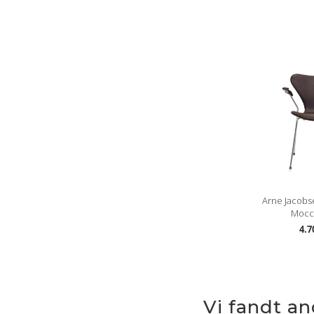
Arne Jacobs
Mocca
4.7
Vi fandt a