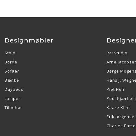
Designmøbler
Designe
Stole
Re•Studio
Borde
Arne Jacobse
Sofaer
Børge Mogen
Bænke
Hans J. Wegn
Daybeds
Piet Hein
Lamper
Poul Kjærhol
Tilbehør
Kaare Klint
Erik Jørgense
Charles Eame