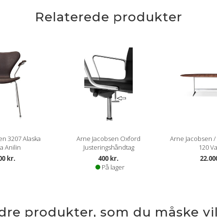
Relaterede produkter
en 3207 Alaska
Arne Jacobsen Oxford
Arne Jacobsen / 
 Anilin
Justeringshåndtag
120 V
00 kr.
400 kr.
22.00
På lager
ndre produkter, som du måske vil