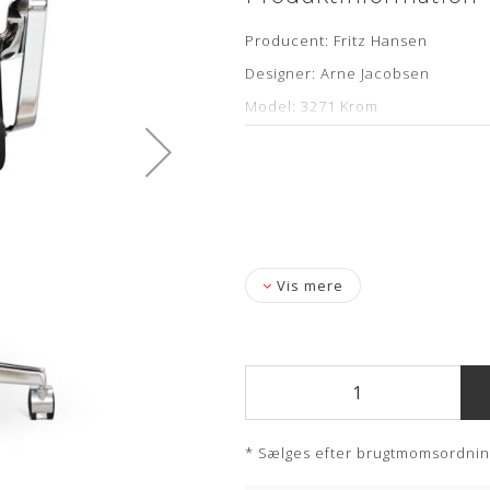
Producent: Fritz Hansen
Designer: Arne Jacobsen
Model: 3271 Krom
Årgang: 2018
Specifikationer: Hæve/sænke fun
Stof: Grånistret stof
Levering: kontakt os for estimat
Vis mere
* Sælges efter brugtmomsordni