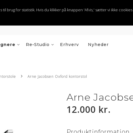
 brug for statistik. Hvis du klikker på knappen 'Afvis,' sætter vi ikke cookies t
ignere
Re•Studio
Erhverv
Nyheder
ntorstole
Arne Jacobsen Oxford kontorstol
Arne Jacobse
12.000 kr.
Produktinformation