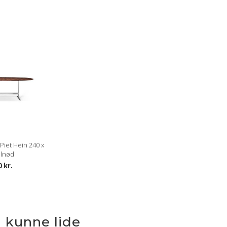
Piet Hein 240 x
alnød
0 kr.
 kunne lide