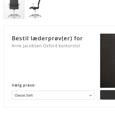
Gå
til
starten
Bestil læderprøv(er) for
af
billedgalleriet
Arne Jacobsen Oxford kontorstol
Vælg prøve: