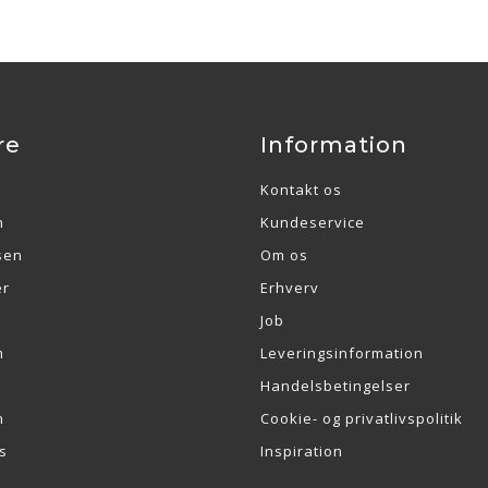
re
Information
Kontakt os
n
Kundeservice
sen
Om os
er
Erhverv
Job
m
Leveringsinformation
Handelsbetingelser
n
Cookie- og privatlivspolitik
s
Inspiration