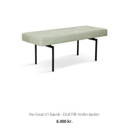
Re•Seat X1 bænk - DUET® Anilin læder
6.000 kr.