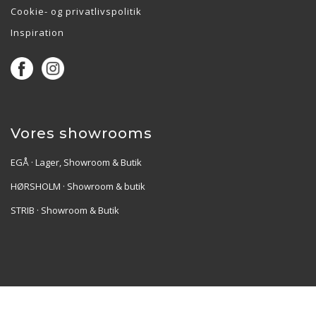
Cookie- og privatlivspolitik
Inspiration
Vores showrooms
EGÅ · Lager, Showroom & Butik
HØRSHOLM · Showroom & butik
STRIB · Showroom & Butik
Re•Collection ApS | Muslingevej 36, 8250 Egå | CVR:
41550856