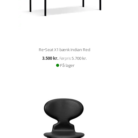
Re•Seat X1 bænk Indian Red
Kampagnepris
3.500 kr.
5.700 kr.
Førpris
På lager