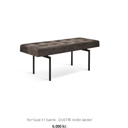
Re•Seat X1 bænk - DUET® Anilin læder
6.000 kr.