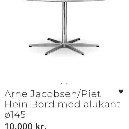
Arne Jacobsen/Piet
Gå
til
Hein Bord med alukant
starten
af
ø145
billedgalleriet
10.000 kr.