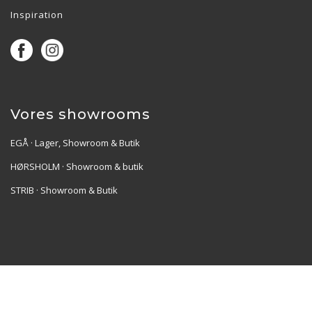
Inspiration
Vores showrooms
EGÅ · Lager, Showroom & Butik
HØRSHOLM · Showroom & butik
STRIB · Showroom & Butik
Re•Collection ApS | Muslingevej 36, 8250 Egå | CVR:
41550856