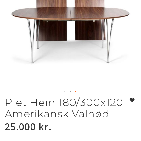
Piet Hein 180/300x120
Gå
til
Amerikansk Valnød
starten
af
25.000 kr.
billedgalleriet