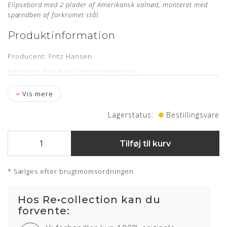
Elipsebord med 2 plader af Amerikansk valnød, monteret med
spændben af forkromet stål.
Produktinformation
Producent: Fritz Hansen
Designer: Piet Hein / Bruno Mathsson
Mål: Højde 70 cm, længde 180/230/300 cm og bredde 120 cm
Vis mere
Stand: Nyfineret samt nylakeret
Lagerstatus:
Bestillingsvare
Levering: ca. 8 uger
Tilføj til kurv
* Sælges efter brugtmomsordningen
Hos Re•collection kan du
forvente: