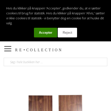
Hvis du klikker på knappen 'Accepter', godkender du, at vi sætter
cookies til brug for statistik. Hvis du klikker på knappen 'Afvis,' sætter
vi ikke cookies til statistik - vi benytter dog en cookie for at huske dit
valg.
Accepter
Reject
Min
Toggle
nav
Gå
til
slutningen
af
billedgalleriet