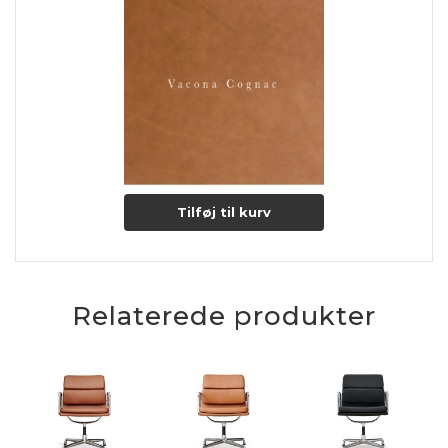
tiden, patinere langsomt og smukt.
Lædertykkelse: 1-1,2 mm.
Læs mere om pleje og vedligeholdelse her
Tilføj til kurv
Relaterede produkter