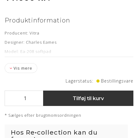
Produktinformation
Producent: Vitra
Designer: Charles Eames
Model: Ea-208 softpad
Læder: Nevada Sort Anilin
Vis mere
Stand: Renoveret og polstret hos egen møbelpolstrer
Funktion: Drejelig fod
Lagerstatus:
Bestillingsvare
Mål: H: 83 x B: 52,5 x D: 59 x Armhøjde: 67,5 x Siddehøjde:
52 cm
Tilføj til kurv
Levering: ca. 4-6 uger
* Sælges efter brugtmomsordningen
Hos Re•collection kan du