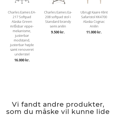
Charles Eames EA-
Charles Eames Ea-
Ubrugt Kaare Klint
217 Softpad
208 softpad stol i
Safaristol KK4700
Alaska Green
Standard brandy
Alaska Cognac
m/låsbar vippe-
semi anilin
Anilin
mekanisme,
9.500 kr.
11.000 kr.
justerbar
modstand,
justerbar højde
samt renoveret
understel
16.000 kr.
Vi fandt andre produkter,
som du måske vil kunne lide