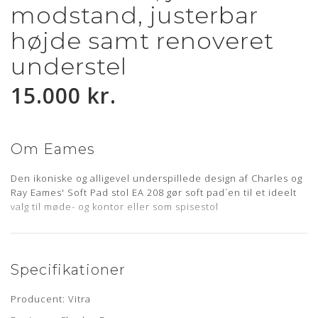
modstand, justerbar
højde samt renoveret
understel
15.000 kr.
Om Eames
Den ikoniske og alligevel underspillede design af Charles og
Ray Eames' Soft Pad stol EA 208 gør soft pad´en til et ideelt
valg til møde- og kontor eller som spisestol
Læder type
Specifikationer
Standard
er en blød læder med en smuk og ensartet struktur.
Producent: Vitra
Læderet er yderst velegnet til både sofaer og hynder.
Standard er produceret på store brasilianske råhuder og