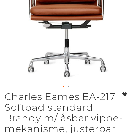
Charles Eames EA-217
Gå
til
Softpad standard
starten
af
Brandy m/låsbar vippe-
billedgalleriet
mekanisme, justerbar