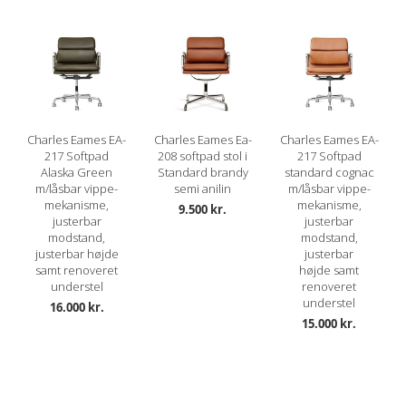
Charles Eames EA-
Charles Eames Ea-
Charles Eames EA-
217 Softpad
208 softpad stol i
217 Softpad
Alaska Green
Standard brandy
standard cognac
m/låsbar vippe-
semi anilin
m/låsbar vippe-
mekanisme,
mekanisme,
9.500 kr.
justerbar
justerbar
modstand,
modstand,
justerbar højde
justerbar
samt renoveret
højde samt
understel
renoveret
understel
16.000 kr.
15.000 kr.