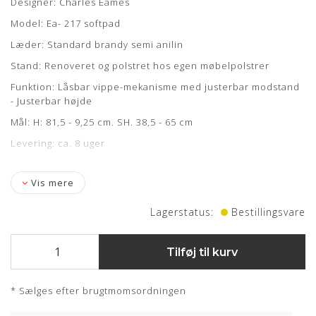
Designer: Charles Eames
tilbydes i flotte klassiske farver.
Model: Ea- 217 softpad
Lædertykkelse: 1,1-1,3 mm
Læder: Standard brandy semi anilin
Stand: Renoveret og polstret hos egen møbelpolstrer
Funktion: Låsbar vippe-mekanisme med justerbar modstand
- Justerbar højde
Mål: H: 81,5 - 9,25 cm. SH. 38,5 - 65 cm
Levering: ca. 8 uger
Vis mere
Lagerstatus:
Bestillingsvare
Tilføj til kurv
* Sælges efter brugtmomsordningen