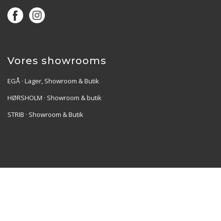
Vores showrooms
EGÅ · Lager, Showroom & Butik
HØRSHOLM · Showroom & butik
STRIB · Showroom & Butik
Re•Collection ApS | Muslingevej 36, 8250 Egå | CVR:
41550856