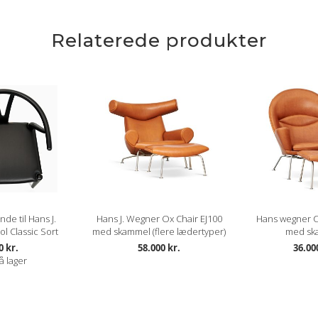
Læderet er en ren anilin læder 
ELEGANCE læder kommer med en gl
Relaterede produkter
overfor smuds og pletter. Lædere
Lædertykkelse: 1,2-1,4 mm.
Læs mere om pleje og vedligeho
NEVADA
Læderet er kendetegnet ved den 
de til Hans J.
Hans J. Wegner Ox Chair EJ100
Hans wegner 
Mærker i form af ar, stikmærker 
l Classic Sort
med skammel (flere lædertyper)
med sk
anilin læderet.
0 kr.
58.000 kr.
36.00
å lager
NEVADA er naturligt beskyttet på
Lædertykkelse: 1-1,2 mm.
Læs mere om pleje og vedligeho