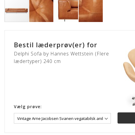
Gå
til
starten
Bestil læderprøv(er) for
af
billedgalleriet
Delphi Sofa by Hannes Wettstein (Flere
lædertyper) 240 cm
Vælg prøve: