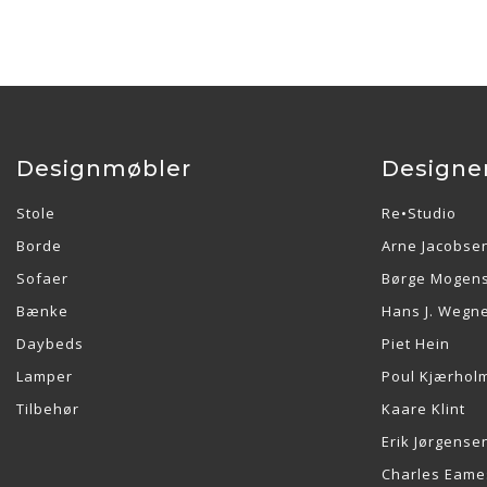
Designmøbler
Designe
Stole
Re•Studio
Borde
Arne Jacobse
Sofaer
Børge Mogen
Bænke
Hans J. Wegn
Daybeds
Piet Hein
Lamper
Poul Kjærhol
Tilbehør
Kaare Klint
Erik Jørgense
Charles Eame