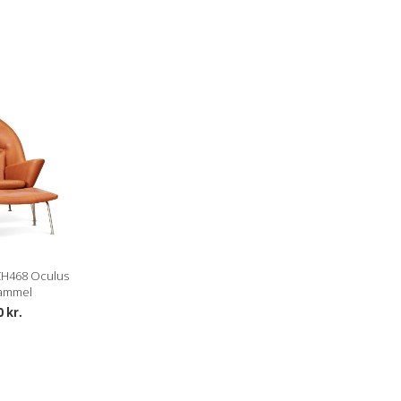
med ekstra fin sortering hvor kun de bedste råhuder benyttes.
at og blank vokset overflade og er naturligt beskyttet
t vil patinere smukt med tiden.
ldelse her
glatte og naturlige overflade.
CH468 Oculus
og årer bidrager til det eksklusive udseende og kendetegner
ammel
0 kr.
 overfladen og vil med tiden, patinere langsomt og smukt.
ldelse her