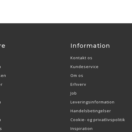
re
Information
Kontakt os
n
Kundeservice
sen
Om os
er
Erhverv
Job
m
Leveringsinformation
Handelsbetingelser
n
Cookie- og privatlivspolitik
s
Inspiration