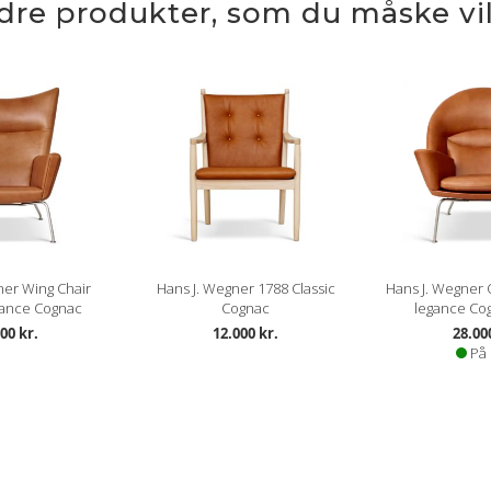
ndre produkter, som du måske vil
LEGANCE
Lædertypen har en glat, blank o
Sorteringen er vild og LEGANCE 
fået gennem sit aktive liv. De nat
Der er i garvningsprocessen af l
hvilket medvirker til en god nat
LEGANCE læderet er en rimelig m
patina.
ner Wing Chair
Hans J. Wegner 1788 Classic
Hans J. Wegner 
Lædertykkelse: 1-1,2 mm.
ance Cognac
Cognac
legance Cog
00 kr.
12.000 kr.
28.00
Læs mere om pleje og vedligeho
På 