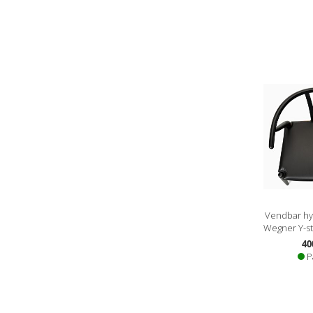
Vendbar hyn
Wegner Y-sto
40
P