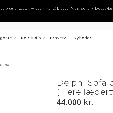
 brug for statistik. Hvis du klikker på knappen 'Afvis,' sætter vi ikke cookies t
ignere
Re•Studio
Erhverv
Nyheder
240 cm
Delphi Sofa 
(Flere læder
44.000 kr.