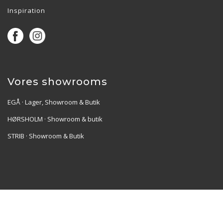
Inspiration
Vores showrooms
EGÅ · Lager, Showroom & Butik
HØRSHOLM · Showroom & butik
STRIB · Showroom & Butik
Re•Collection ApS | Muslingevej 36, 8250 Egå | CVR:
41550856