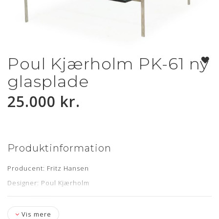
Poul Kjærholm PK-61 ny
Gå
til
glasplade
starten
af
25.000 kr.
billedgalleriet
Produktinformation
Producent: Fritz Hansen
Designer: Poul Kjærholm
Årgang: 2018
Model: PK61A
Vis mere