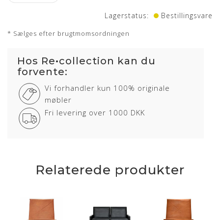
Stand: Fremtår i pæn stand
Lagerstatus:
Bestillingsvare
Mål: H: 32cm B: 120cm L:120cm
* Sælges efter brugtmomsordningen
Levering: kontakt os for estimat
Hos Re•collection kan du
forvente:
Vi forhandler kun 100% originale
møbler
Fri levering over 1000 DKK
Relaterede produkter